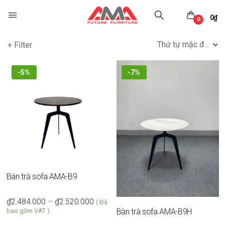
0
₫
0
Thứ tự mặc định
+ Filter
-5%
-7%
Bàn trà sofa AMA-B9
₫
2.484.000
–
₫
2.520.000
( Đã
bao gồm VAT )
Bàn trà sofa AMA-B9H