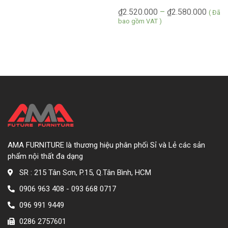
₫
2.520.000
–
₫
2.580.000
( Đã
bao gồm VAT )
AMA FURNITURE là thương hiệu phân phối Sỉ và Lẻ các sản
phẩm nội thất đa dạng
SR : 215 Tân Sơn, P.15, Q.Tân Bình, HCM
0906 963 408 - 093 668 0717
096 991 9449
0286 2757601