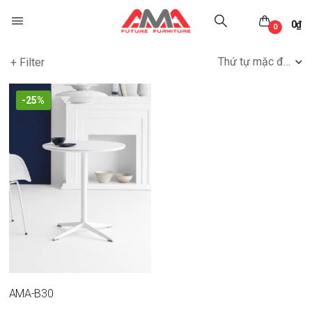
0
₫
0
Thứ tự mặc định
+ Filter
-25%
AMA-B30