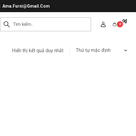
Ama.Furni@Gmail.Com
0
₫
0
Thứ tự mặc định
Hiển thị kết quả duy nhất