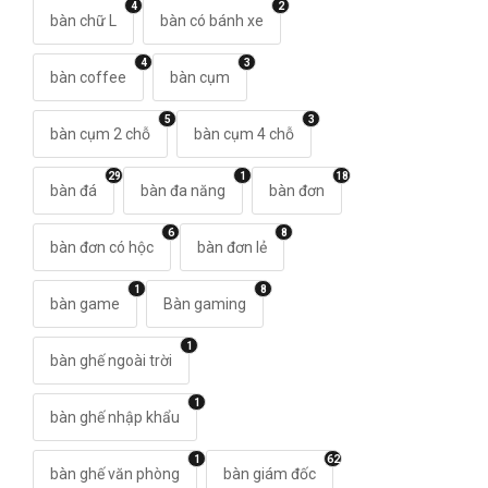
4
2
bàn chữ L
bàn có bánh xe
4
3
bàn coffee
bàn cụm
5
3
bàn cụm 2 chỗ
bàn cụm 4 chỗ
29
1
18
bàn đá
bàn đa năng
bàn đơn
6
8
bàn đơn có hộc
bàn đơn lẻ
1
8
bàn game
Bàn gaming
1
bàn ghế ngoài trời
1
bàn ghế nhập khẩu
1
62
bàn ghế văn phòng
bàn giám đốc