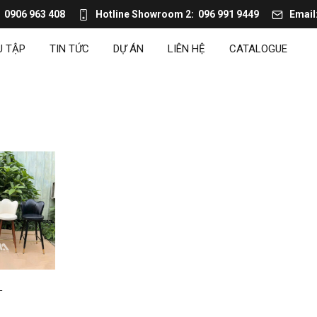
0906 963 408
Hotline Showroom 2
096 991 9449
Email
U TẬP
TIN TỨC
DỰ ÁN
LIÊN HỆ
CATALOGUE
-