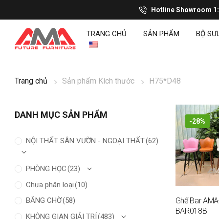
Hotline Showroom 1
TRANG CHỦ
SẢN PHẨM
BỘ SƯ
Trang chủ
Sản phẩm Kích thước
H75*D48
DANH MỤC SẢN PHẨM
-28%
NỘI THẤT SÂN VƯỜN - NGOẠI THẤT
(62)
PHÒNG HỌC
(23)
Chưa phân loại
(10)
BĂNG CHỜ
(58)
Ghế Bar AMA
BAR018B
KHÔNG GIAN GIẢI TRÍ
(483)