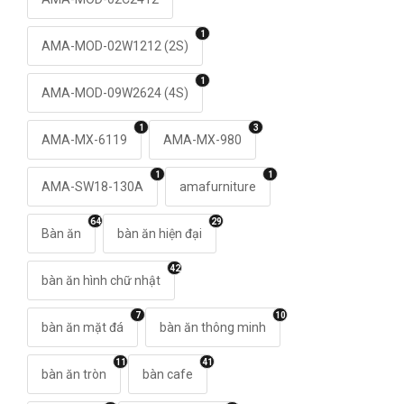
1
AMA-MOD-02W1212 (2S)
1
AMA-MOD-09W2624 (4S)
1
3
AMA-MX-6119
AMA-MX-980
1
1
AMA-SW18-130A
amafurniture
64
29
Bàn ăn
bàn ăn hiện đại
42
bàn ăn hình chữ nhật
7
10
bàn ăn mặt đá
bàn ăn thông minh
11
41
bàn ăn tròn
bàn cafe