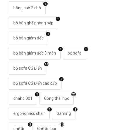
1
băng chờ 2 chỗ
1
bộ bàn ghế phòng bếp
1
bộ bàn giám đốc
1
6
bộ bàn giám đốc 3 món
bộ sofa
10
bộ sofa Cổ Điển
7
bộ sofa Cổ Điển cao cấp
1
20
chaho 001
Công thái học
1
1
ergonomics chair
Gaming
3
110
ghế ăn
Ghế ăn bàn