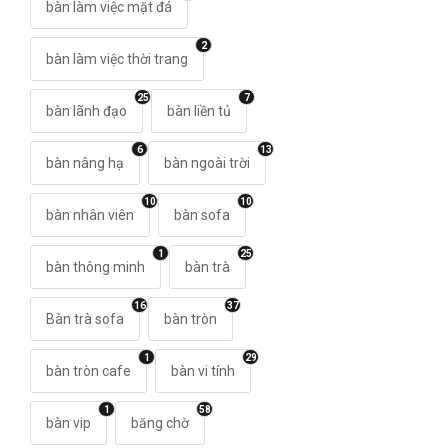
bàn làm việc mặt đá
2
bàn làm việc thời trang
25
7
bàn lãnh đạo
bàn liền tủ
6
13
bàn nâng hạ
bàn ngoài trời
10
10
bàn nhân viên
bàn sofa
1
25
bàn thông minh
bàn trà
16
37
Bàn trà sofa
bàn tròn
1
29
bàn tròn cafe
bàn vi tính
1
58
bàn vip
băng chờ