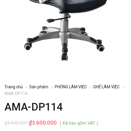
Trang chủ
Sản phẩm
PHÒNG LÀM VIỆC
GHẾ LÀM VIỆC
AMA-DP114
AMA-DP114
₫
3.600.000
₫
4.440.000
( Đã bao gồm VAT )