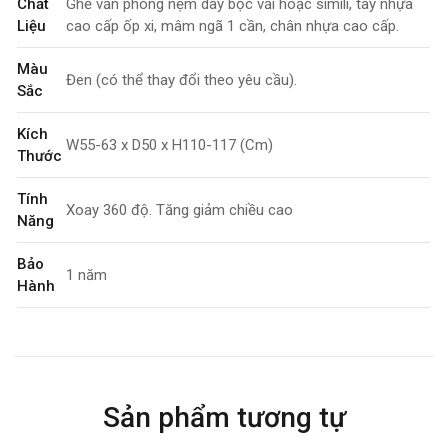
Chất
Ghế văn phòng nệm dày bọc vải hoặc simili, tay nhựa
Liệu
cao cấp ốp xi, mâm ngã 1 cần, chân nhựa cao cấp.
Màu
Đen (có thể thay đổi theo yêu cầu).
Sắc
Kích
W55-63 x D50 x H110-117 (Cm)
Thước
Tính
Xoay 360 độ. Tăng giảm chiều cao
Năng
Bảo
1 năm
Hành
Sản phẩm tương tự