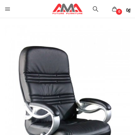
0
₫
0