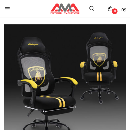
0
₫
0