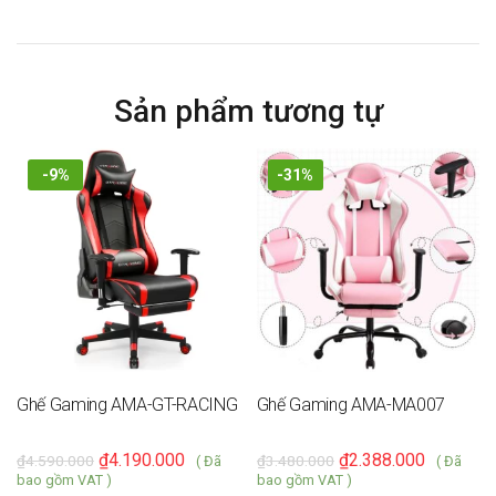
Sản phẩm tương tự
-9%
-31%
Ghế Gaming AMA-GT-RACING
Ghế Gaming AMA-MA007
₫
4.190.000
₫
2.388.000
₫
4.590.000
₫
3.480.000
( Đã
( Đã
bao gồm VAT )
bao gồm VAT )