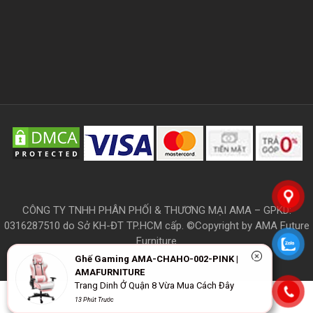
CÔNG TY TNHH PHÂN PHỐI & THƯƠNG MẠI AMA – GPKD:
0316287510 do Sở KH-ĐT TP.HCM cấp. ©Copyright by AMA Future
Furniture
Ghế Gaming AMA-CHAHO-002-PINK |
AMAFURNITURE
Trang Dinh Ở Quận 8 Vừa Mua Cách Đây
THÔNG TIN
13 Phút Trước