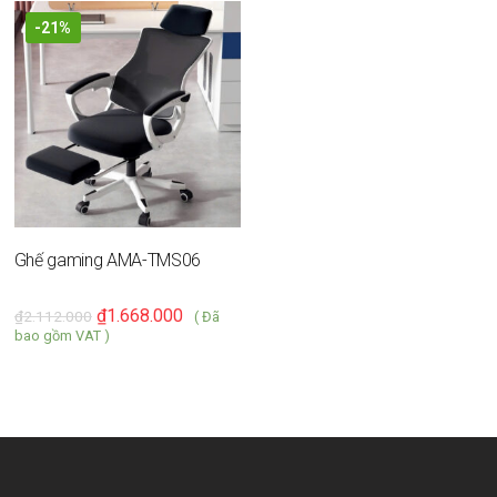
-21%
Ghế gaming AMA-TMS06
₫
1.668.000
₫
2.112.000
( Đã
bao gồm VAT )