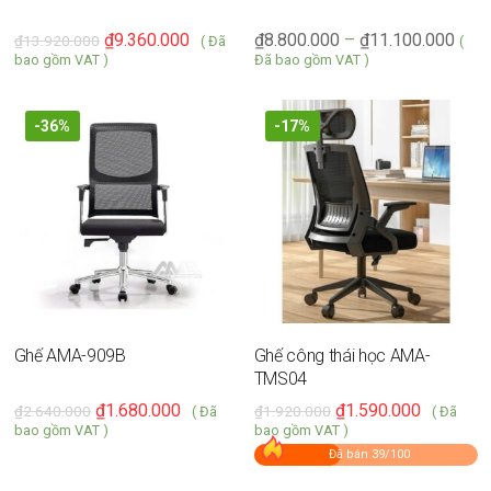
₫
9.360.000
₫
8.800.000
–
₫
11.100.000
₫
13.920.000
( Đã
(
bao gồm VAT )
Đã bao gồm VAT )
-36%
-17%
Ghế AMA-909B
Ghế công thái học AMA-
TMS04
₫
1.680.000
₫
1.590.000
₫
2.640.000
₫
1.920.000
( Đã
( Đã
bao gồm VAT )
bao gồm VAT )
Đã bán 39/100