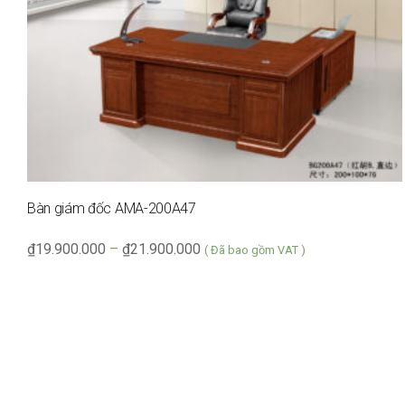
Bàn giám đốc AMA-200A47
₫
19.900.000
–
₫
21.900.000
( Đã bao gồm VAT )