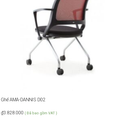
Ghế AMA-DANNIS D02
T
₫
3.828.000
₫
( Đã bao gồm VAT )