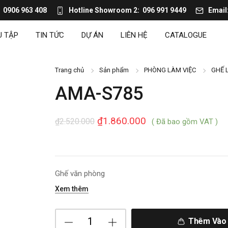
0906 963 408
Hotline Showroom 2
096 991 9449
Email
U TẬP
TIN TỨC
DỰ ÁN
LIÊN HỆ
CATALOGUE
Trang chủ
Sản phẩm
PHÒNG LÀM VIỆC
GHẾ 
AMA-S785
₫
1.860.000
₫
2.520.000
( Đã bao gồm VAT )
Ghế văn phòng
Xem thêm
Thêm Vào 