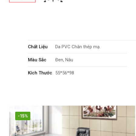
Chất Liệu
Da PVC Chân thép mạ.
Màu Sắc
Đen, Nâu
Kích Thước
55*56*98
Tính Năng
Xoay 360 độ. Tăng giảm chiều cao.
Bảo Hành
1 năm
-15%