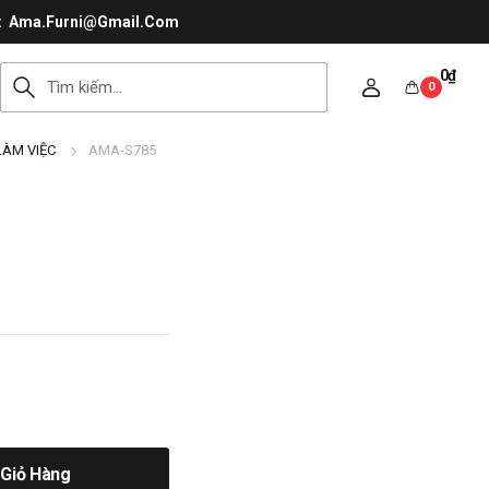
Ama.Furni@Gmail.Com
0
₫
0
LÀM VIỆC
AMA-S785
Giỏ Hàng