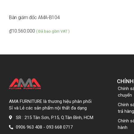
Bàn giám đốc AMA-B104
₫
10.560.000
( Đã bao gồm VAT )
CHÍNH
Chính s
chuyển
AMA FURNITURE là thương hiệu phân phối
Chính s
Sỉ và Lẻ các sản phẩm nội thất đa dạng
trả hàng
SR : 215 Tân Sơn, P.15, Q.Tân Bình, HCM
Chính s
0906 963 408 - 093 668 0717
hành