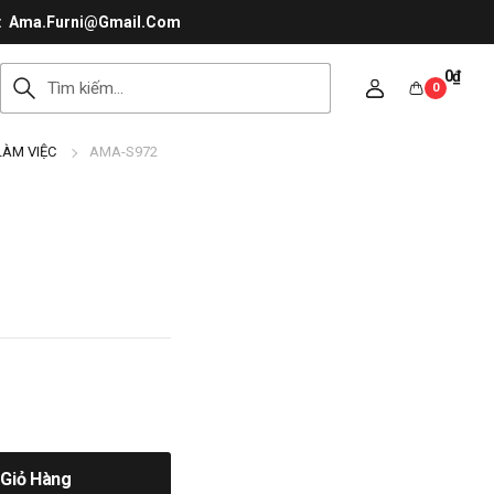
Ama.Furni@Gmail.Com
0
₫
0
LÀM VIỆC
AMA-S972
Giỏ Hàng