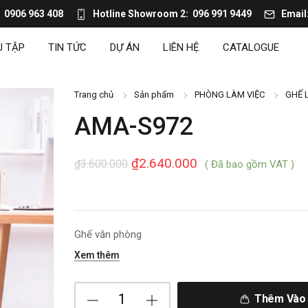
0906 963 408
Hotline Showroom 2
096 991 9449
Email
U TẬP
TIN TỨC
DỰ ÁN
LIÊN HỆ
CATALOGUE
Trang chủ
Sản phẩm
PHÒNG LÀM VIỆC
GHẾ 
AMA-S972
₫
2.640.000
₫
3.600.000
( Đã bao gồm VAT )
Ghế văn phòng
Xem thêm
Thêm Vào 