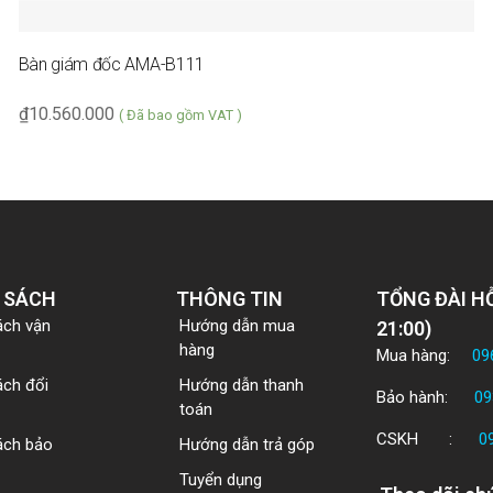
Bàn giám đốc AMA-B111
₫
10.560.000
( Đã bao gồm VAT )
 SÁCH
THÔNG TIN
TỔNG ĐÀI HỖ
ách vận
Hướng dẫn mua
21:00)
hàng
Mua hàng:
09
ách đổi
Hướng dẫn thanh
Bảo hành:
09
toán
CSKH :
0
ách bảo
Hướng dẫn trả góp
Tuyển dụng