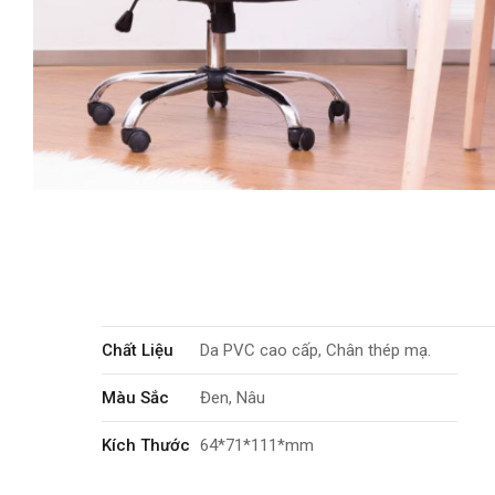
Chất Liệu
Da PVC cao cấp, Chân thép mạ.
Màu Sắc
Đen, Nâu
Kích Thước
64*71*111*mm
Tính Năng
Xoay 360 độ. Tăng giảm chiều cao