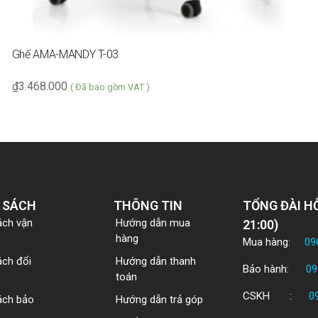
Ghế AMA-MANDY T-03
₫
3.468.000
( Đã bao gồm VAT )
 SÁCH
THÔNG TIN
TỔNG ĐÀI HỖ
ách vận
Hướng dẫn mua
21:00)
hàng
Mua hàng:
09
ách đổi
Hướng dẫn thanh
Bảo hành:
09
toán
CSKH :
0
ách bảo
Hướng dẫn trả góp