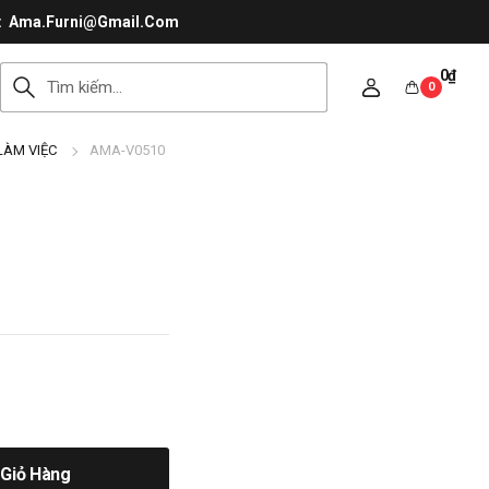
Ama.Furni@Gmail.Com
0
₫
0
LÀM VIỆC
AMA-V0510
Giỏ Hàng