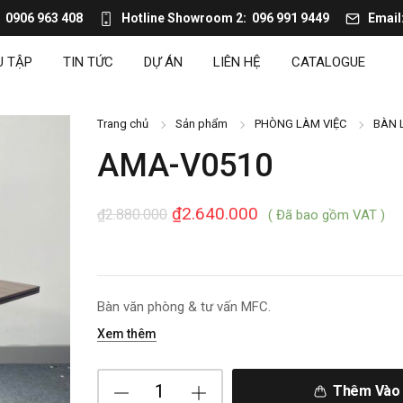
0906 963 408
Hotline Showroom 2
096 991 9449
Email
U TẬP
TIN TỨC
DỰ ÁN
LIÊN HỆ
CATALOGUE
Trang chủ
Sản phẩm
PHÒNG LÀM VIỆC
BÀN 
AMA-V0510
₫
2.640.000
₫
2.880.000
( Đã bao gồm VAT )
Bàn văn phòng & tư vấn MFC.
Xem thêm
Thêm Vào 