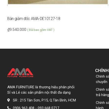
Bàn giám đốc AMA-DE10127-18
₫
9.540.000
( Đã bao gồm VAT )
CHÍNH
Chính s
chuyển
AMA FURNITURE là thương hiệu phân phối
Chính s
Sỉ và Lẻ các sản phẩm nội thất đa dạng
trả hàng
SR : 215 Tân Sơn, P.15, Q.Tân Bình, HCM
Chính s
0906 963 408 - 093 668 0717
hành