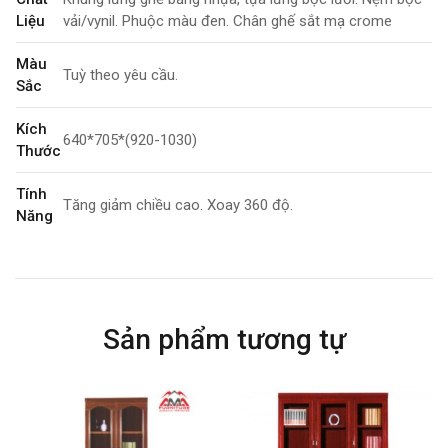
Liệu
vải/vynil. Phuộc màu đen. Chân ghế sắt mạ crome
Màu
Tuỳ theo yêu cầu.
Sắc
Kích
640*705*(920-1030)
Thước
Tính
Tăng giảm chiều cao. Xoay 360 độ.
Năng
Bảo
3 năm
Hành
Sản phẩm tương tự