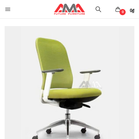
0
₫
0