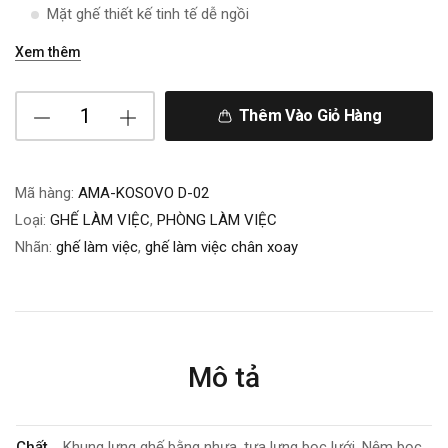
Mặt ghế thiết kế tinh tế dễ ngồi
Xem thêm
Thêm Vào Giỏ Hàng
Mã hàng:
AMA-KOSOVO D-02
Loại:
GHẾ LÀM VIỆC
,
PHÒNG LÀM VIỆC
Nhãn:
ghế làm việc
,
ghế làm việc chân xoay
Mô tả
Chất
Khung lưng ghế bằng nhựa, tựa lưng bọc lưới. Nệm bọc