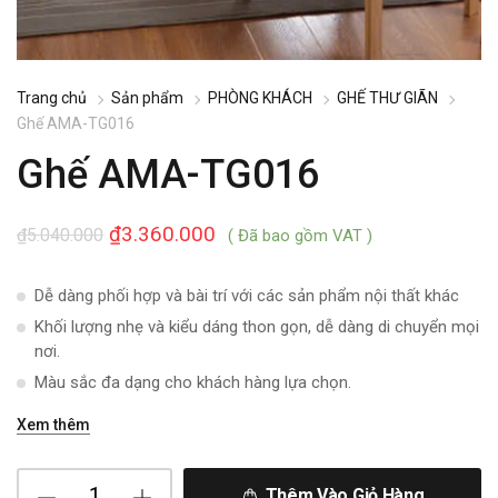
Trang chủ
Sản phẩm
PHÒNG KHÁCH
GHẾ THƯ GIÃN
Ghế AMA-TG016
Ghế AMA-TG016
₫
3.360.000
₫
5.040.000
( Đã bao gồm VAT )
Dễ dàng phối hợp và bài trí với các sản phẩm nội thất khác
Khối lượng nhẹ và kiểu dáng thon gọn, dễ dàng di chuyển mọi
nơi.
Màu sắc đa dạng cho khách hàng lựa chọn.
Xem thêm
Thêm Vào Giỏ Hàng