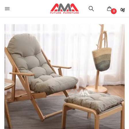
0
₫
0