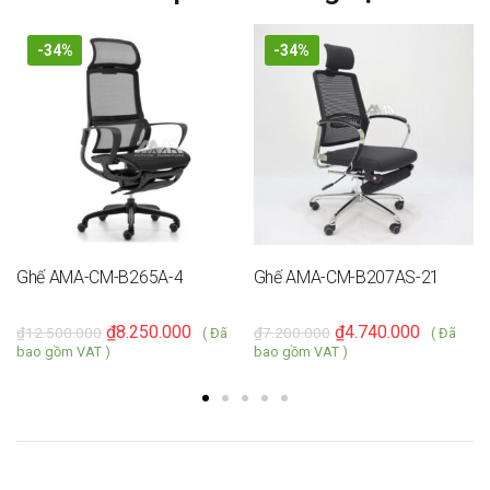
-34%
-34%
Ghế AMA-CM-B265A-4
Ghế AMA-CM-B207AS-21
₫
8.250.000
₫
4.740.000
₫
12.500.000
₫
7.200.000
( Đã
( Đã
bao gồm VAT )
bao gồm VAT )