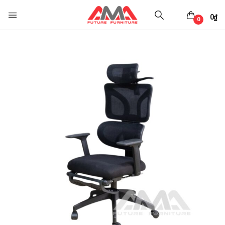
0
₫
0