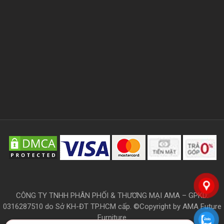
CÔNG TY TNHH PHÂN PHỐI & THƯƠNG MẠI AMA – GPKD:
0316287510 do Sở KH-ĐT TP.HCM cấp. ©Copyright by AMA Future
Furniture