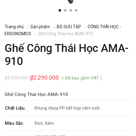
Trang chủ
Sản phẩm
BỘ SƯU TẬP
CÔNG THÁI HỌC -
ERGONOMICS
Ghế Công Thái Học AMA-910
Ghế Công Thái Học AMA-
910
₫
2.290.000
₫
3.300.000
( Đã bao gồm VAT )
Ghế Công Thái Học AMA-910
Chất Liệu.
Khung nhựa PP kết hợp nệm lưới
Màu Sắc
Đen, Xám