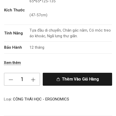
65*65*125-135
Kích Thước
(47-57cm)
Tựa đầu di chuyển, Chân gác nằm, Có móc treo
Tính Năng
áo khoác, Ngã lưng thư giãn.
Bảo Hành
12 tháng
Xem thêm
Thêm Vào Giỏ Hàng
Loại:
CÔNG THÁI HỌC - ERGONOMICS