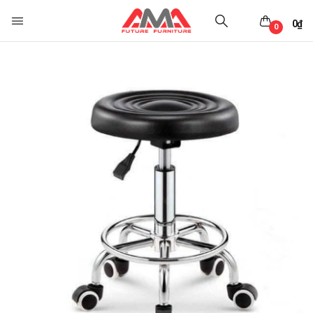
0
₫
0