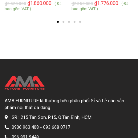
₫
1.860.000
₫
1.776.000
₫
2.520.000
₫
2.352.000
( Đã
( Đã
bao gồm VAT )
bao gồm VAT )
AMA FURNITURE là thương hiệu phân phối Sỉ và Lẻ các sản
phẩm nội thất đa dạng
SR : 215 Tân Sơn, P.15, Q.Tân Bình, HCM
0906 963 408 - 093 668 0717
096 991 9449