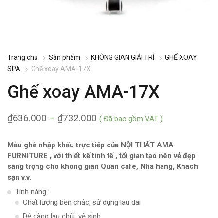
Trang chủ
Sản phẩm
KHÔNG GIAN GIẢI TRÍ
GHẾ XOAY
SPA
Ghế xoay AMA-17X
Ghế xoay AMA-17X
₫
636.000
–
₫
732.000
( Đã bao gồm VAT )
Mẫu ghế nhập khẩu trực tiếp của NỘI THẤT AMA
FURNITURE , với thiết kế tinh tế , tối gian tạo nên vẻ đẹp
sang trọng cho không gian Quán cafe, Nhà hàng, Khách
sạn v.v.
Tính năng :
Chất lượng bền chắc, sử dụng lâu dài
Dễ dàng lau chùi, vệ sinh