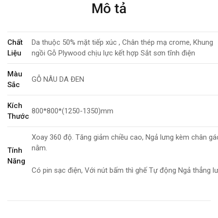
Mô tả
Chất
Da thuộc 50% mặt tiếp xúc , Chân thép mạ crome, Khung
Liệu
ngồi Gỗ Plywood chịu lực kết hợp Sắt sơn tĩnh điện
Màu
GỖ NÂU DA ĐEN
Sắc
Kích
800*800*(1250-1350)mm
Thước
Xoay 360 độ. Tăng giảm chiều cao, Ngả lưng kèm chân gá
nằm.
Tính
Năng
Có pin sạc điện, Với nút bấm thì ghế Tự động Ngả thẳng l
Bảo
12 tháng tất cả lỗi kỹ thuật
Hành