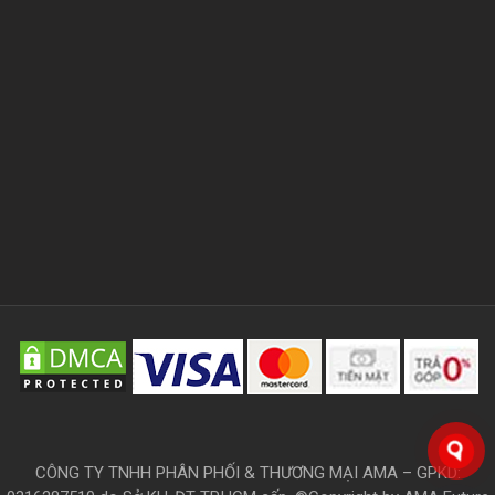
CÔNG TY TNHH PHÂN PHỐI & THƯƠNG MẠI AMA – GPKD: