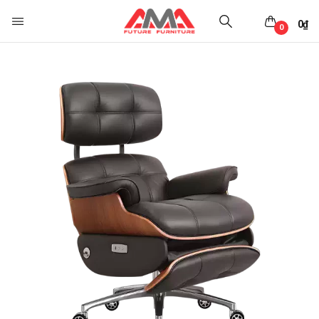
0
₫
0