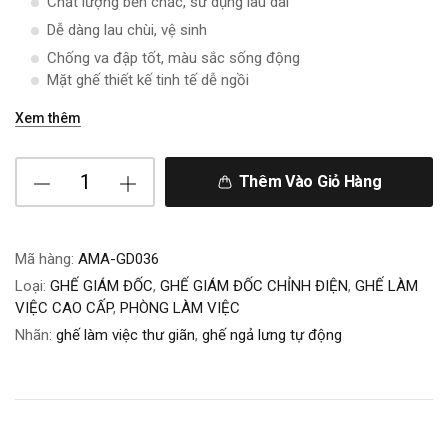
Chất lượng bền chắc, sử dụng lâu dài
Dễ dàng lau chùi, vệ sinh
Chống va đập tốt, màu sắc sống động
Mặt ghế thiết kế tinh tế dễ ngồi
Xem thêm
Thêm Vào Giỏ Hàng
Mã hàng:
AMA-GD036
Loại:
GHẾ GIÁM ĐỐC
,
GHẾ GIÁM ĐỐC CHỈNH ĐIỆN
,
GHẾ LÀM
VIỆC CAO CẤP
,
PHÒNG LÀM VIỆC
Nhãn:
ghế làm việc thư giãn
,
ghế ngả lưng tự động