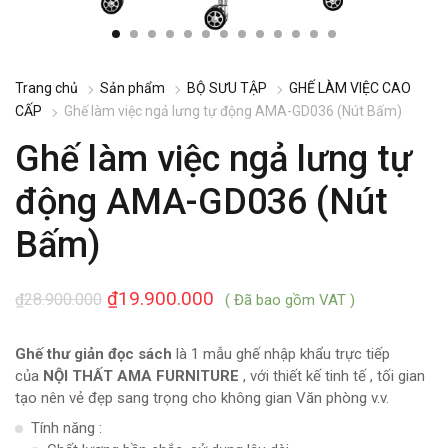
Trang chủ
Sản phẩm
BỘ SƯU TẬP
GHẾ LÀM VIỆC CAO
CẤP
Ghế làm việc ngả lưng tự động AMA-GD036 (Nút Bấm)
Ghế làm việc ngả lưng tự
động AMA-GD036 (Nút
Bấm)
₫
19.900.000
₫
28.900.000
( Đã bao gồm VAT )
Ghế thư giản đọc sách
là 1 mẫu ghế nhập khẩu trực tiếp
của
NỘI THẤT AMA FURNITURE
, với thiết kế tinh tế , tối gian
tạo nên vẻ đẹp sang trọng cho không gian Văn phòng v.v.
Tính năng :