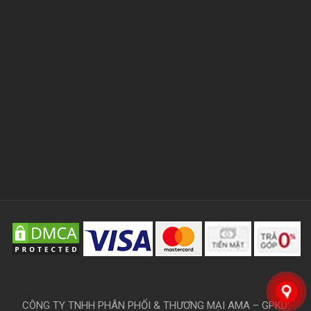
CÔNG TY TNHH PHÂN PHỐI & THƯƠNG MẠI AMA – GPKD: