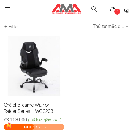
0
₫
0
Thứ tự mặc định
+ Filter
Ghế chơi game Warrior –
Raider Series – WGC203
₫
3.108.000
( Đã bao gồm VAT )
Đã bán 50/100