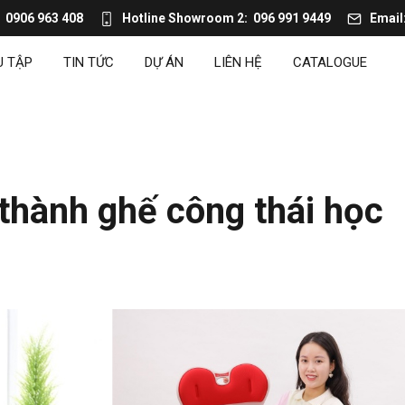
0906 963 408
Hotline Showroom 2
096 991 9449
Email
U TẬP
TIN TỨC
DỰ ÁN
LIÊN HỆ
CATALOGUE
 thành ghế công thái học