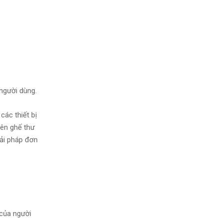
 người dùng.
các thiết bị
rên ghế thư
iải pháp đơn
 của người