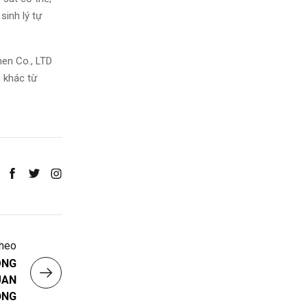
sinh lý tự
hen Co., LTD
 khác từ
Theo
ÔNG
UAN
ỌNG