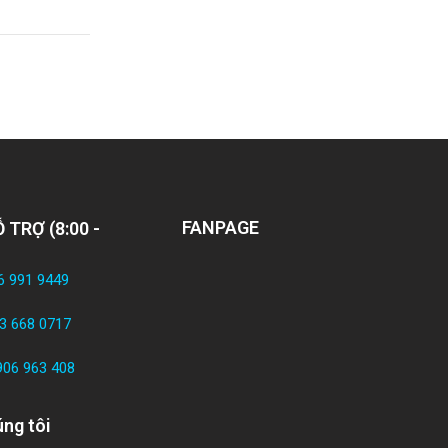
FANPAGE
 TRỢ (8:00 -
6 991 9449
3 668 0717
906 963 408
ng tôi