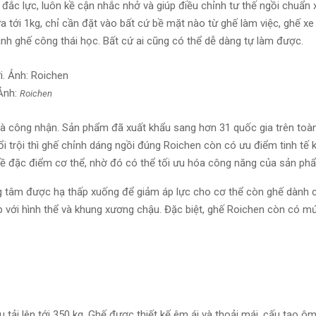
đắc lực, luôn kề cận nhắc nhở và giúp điều chỉnh tư thế ngồi chuẩn 
 tới 1kg, chỉ cần đặt vào bất cứ bề mặt nào từ ghế làm việc, ghế xe
ành ghế công thái học. Bất cứ ai cũng có thể dễ dàng tự làm được.
 Ảnh:
Roichen
à công nhận. Sản phẩm đã xuất khẩu sang hơn 31 quốc gia trên toàn
i trội thì ghế chỉnh dáng ngồi đúng Roichen còn có ưu điểm tinh tế k
 về đặc điểm cơ thể, nhờ đó có thể tối ưu hóa công năng của sản ph
g tâm được hạ thấp xuống để giảm áp lực cho cơ thể còn ghế dành 
với hình thể và khung xương chậu. Đặc biệt, ghế Roichen còn có mứ
 tải lên tới 350 kg. Ghế được thiết kế êm ái và thoải mái, cấu tạo ôm