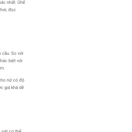
xác nhất. Ghế
 hơi, đọc
 cầu. So với
hác biệt với
ẩm.
cho nữ có độ
c giá khá dễ
 sát cơ thể,