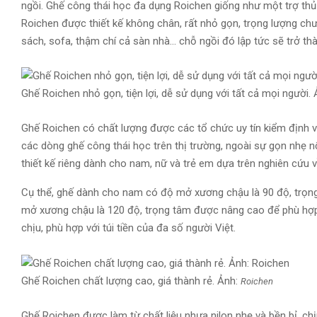
ngồi. Ghế công thái học đa dụng Roichen giống như một trợ thủ 
Roichen được thiết kế không chân, rất nhỏ gọn, trọng lượng chưa
sách, sofa, thậm chí cả sàn nhà… chỗ ngồi đó lập tức sẽ trở th
Ghế Roichen nhỏ gọn, tiện lợi, dễ sử dụng với tất cả mọi người.
Ghế Roichen có chất lượng được các tổ chức uy tín kiểm định v
các dòng ghế công thái học trên thị trường, ngoài sự gọn nhẹ nổ
thiết kế riêng dành cho nam, nữ và trẻ em dựa trên nghiên cứu
Cụ thể, ghế dành cho nam có độ mở xương chậu là 90 độ, trọn
mở xương chậu là 120 độ, trọng tâm được nâng cao để phù hợp 
chịu, phù hợp với túi tiền của đa số người Việt.
Ghế Roichen chất lượng cao, giá thành rẻ. Ảnh:
Roichen
Ghế Roichen được làm từ chất liệu nhựa nilon nhẹ và bền bỉ, chịu