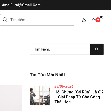
Ama.Furni@Gmail.Com
0
₫
0
Tin Tức Mới Nhất
28/06/2024
Hội Chứng “Cổ Rùa”: Là Gì?
– Giải Pháp Từ Ghế Công
Thái Học