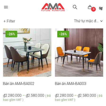
0
₫
0
Thứ tự mặc định
+ Filter
-26%
-26%
Bàn ăn AMA-BA002
Bàn ăn AMA-BA003
₫
2.280.000
–
₫
2.580.000
₫
2.280.000
–
₫
2.580.000
( Đã
( Đã
bao gồm VAT )
bao gồm VAT )