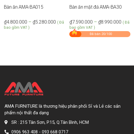
Bàn ăn AMA-BA015
Bàn ăn mặt đá AMA-BA30
₫
4.800.000
–
₫
5.280.000
₫
7.590.000
–
₫
8.990.000
( Đã
( Đã
bao gồm VAT )
bao gồm VAT )
Đã bán 20/100
AMA FURNITURE là thương hiệu phân phối Sỉ và Lẻ các sản
phẩm nội thất đa dạng
SR : 215 Tân Sơn, P.15, Q.Tân Bình, HCM
0906 963 408 - 093 668 0717