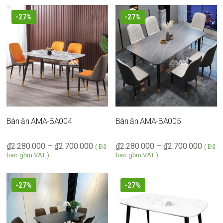
-27%
-27%
Bàn ăn AMA-BA004
Bàn ăn AMA-BA005
₫
2.280.000
–
₫
2.700.000
₫
2.280.000
–
₫
2.700.000
( Đã
( Đã
bao gồm VAT )
bao gồm VAT )
-27%
-27%