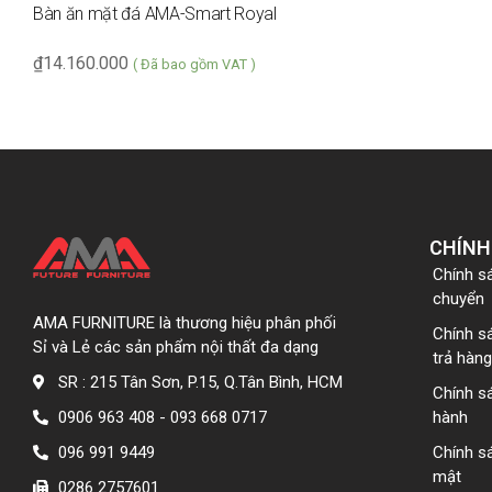
Bàn ăn mặt đá AMA-Smart Royal
₫
14.160.000
( Đã bao gồm VAT )
CHÍNH
Chính s
chuyển
AMA FURNITURE là thương hiệu phân phối
Chính s
Sỉ và Lẻ các sản phẩm nội thất đa dạng
trả hàng
SR : 215 Tân Sơn, P.15, Q.Tân Bình, HCM
Chính s
0906 963 408 - 093 668 0717
hành
096 991 9449
Chính s
mật
0286 2757601