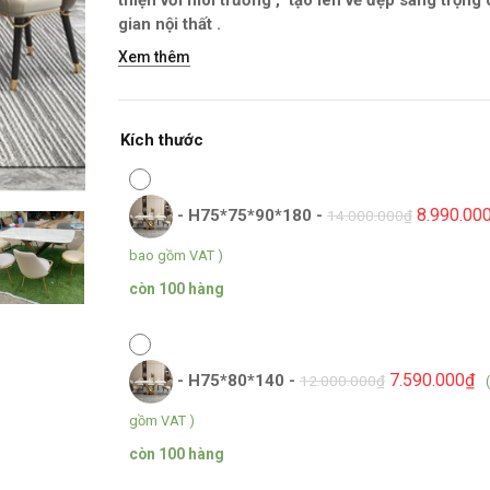
thiện với môi trường , tạo lên vẻ đẹp sang trọng
gian nội thất .
Xem thêm
Kích thước
8.990.00
-
H75*75*90*180
-
14.000.000
₫
bao gồm VAT )
còn 100 hàng
7.590.000
₫
-
H75*80*140
-
12.000.000
₫
gồm VAT )
còn 100 hàng