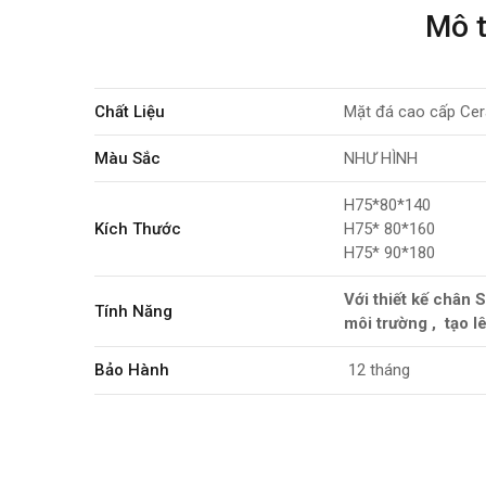
Mô 
Chất Liệu
Mặt đá cao cấp Cer
Màu Sắc
NHƯ HÌNH
H75*80*140
Kích Thước
H75* 80*160
H75* 90*180
Với thiết kế chân
Tính Năng
môi trường , tạo l
Bảo Hành
12 tháng