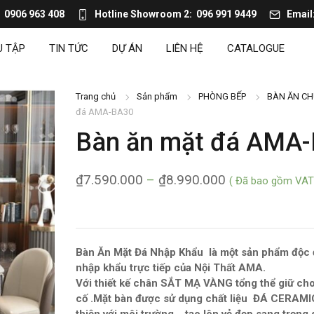
0906 963 408
Hotline Showroom 2
096 991 9449
Email
U TẬP
TIN TỨC
DỰ ÁN
LIÊN HỆ
CATALOGUE
Trang chủ
Sản phẩm
PHÒNG BẾP
BÀN ĂN CH
đá AMA-BA30
Bàn ăn mặt đá AMA
₫
7.590.000
–
₫
8.990.000
( Đã bao gồm VAT
Bàn Ăn Mặt Đá Nhập Khẩu là một sản phẩm độc đ
nhập khẩu trực tiếp của Nội Thất AMA.
Với thiết kế chân SẮT MẠ VÀNG tổng thể giữ cho
cố .Mặt bàn được sử dụng chất liệu ĐÁ CERAMI