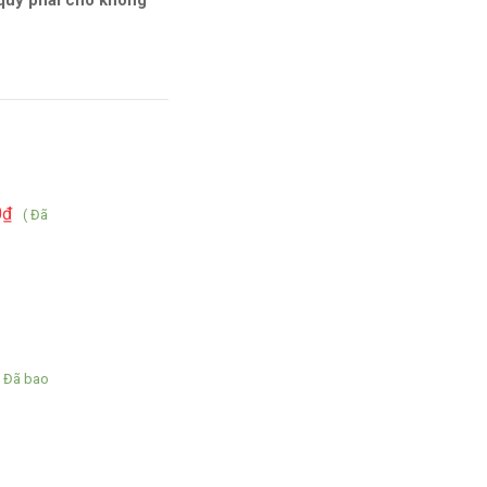
 quý phái cho không
0
₫
( Đã
( Đã bao