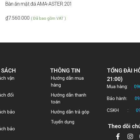
Bàn ăn mặt đá AMA-ASTER 201
₫
7.560.000
( Đã bao gồm VAT )
 SÁCH
THÔNG TIN
TỔNG ĐÀI HỖ
ách vận
Hướng dẫn mua
21:00)
hàng
Mua hàng:
09
ách đổi
Hướng dẫn thanh
Bảo hành:
09
toán
CSKH :
0
ách bảo
Hướng dẫn trả góp
Tuyển dụng
Theo dõi chú
ách bảo