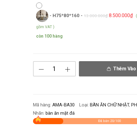
8.500.000
₫
-
H75*80*160
-
13.000.000
₫
gồm VAT )
còn 100 hàng
Thêm Vào 
Mã hàng:
AMA-BA30
Loại:
BÀN ĂN CHỮ NHẬT
,
PH
Nhãn:
bàn ăn mặt đá
Đã bán 20/100