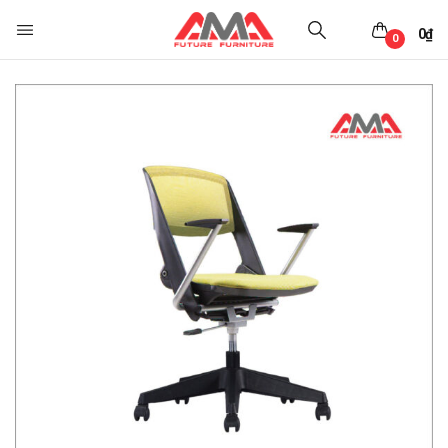
0
₫
0