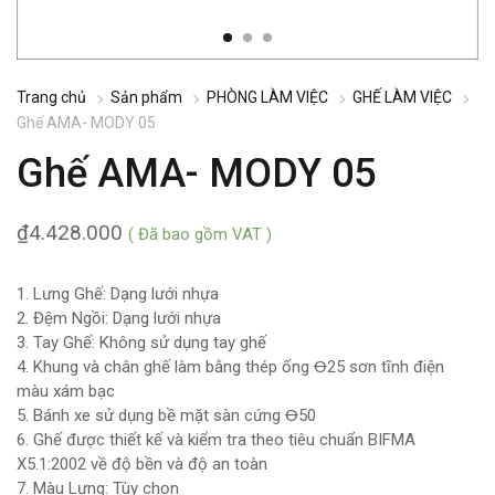
Trang chủ
Sản phẩm
PHÒNG LÀM VIỆC
GHẾ LÀM VIỆC
Ghế AMA- MODY 05
Ghế AMA- MODY 05
₫
4.428.000
( Đã bao gồm VAT )
1. Lưng Ghế: Dạng lưới nhựa
2. Đệm Ngồi: Dạng lưới nhựa
3. Tay Ghế: Không sử dụng tay ghế
4. Khung và chân ghế làm bằng thép ống Ꝋ25 sơn tĩnh điện
màu xám bạc
5. Bánh xe sử dụng bề mặt sàn cứng Ꝋ50
6. Ghế được thiết kế và kiểm tra theo tiêu chuẩn BIFMA
X5.1:2002 về độ bền và độ an toàn
7. Màu Lưng: Tùy chọn