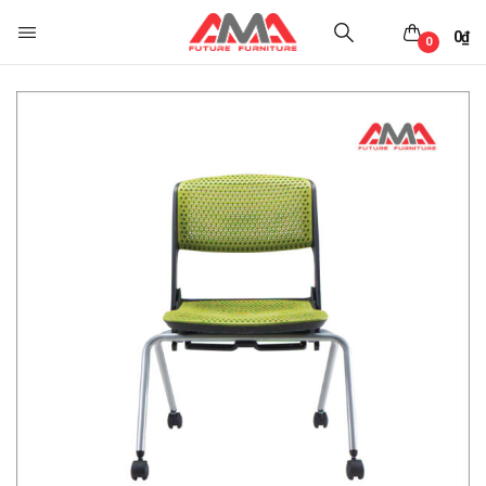
0
₫
0