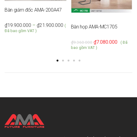
Bàn giám đốc AMA-200A47
₫
19.900.000
–
₫
21.900.000
(
Bàn họp AMA-MC1705
Đã bao gồm VAT )
₫
7.080.000
₫
9.360.000
( Đã
bao gồm VAT )