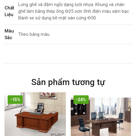
Lưng ghế và đệm ngồi dạng lưới nhựa. Khung và chân
Chất
ghế làm bằng thép ống Ꝋ25 sơn tĩnh điện màu xám bạc.
Liệu
Bánh xe sử dụng bề mặt sàn cứng Ꝋ50.
Màu
Theo bảng màu
Sắc
Kích
Thước
Tính
Có bánh xe
Năng
Sản phẩm tương tự
Bảo
3 năm
Hành
-15%
-24%