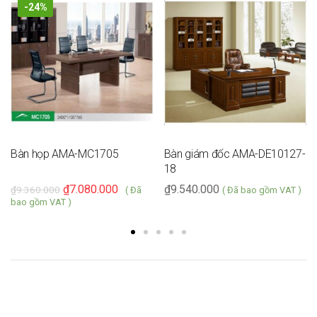
-24%
Bàn họp AMA-MC1705
Bàn giám đốc AMA-DE10127-
18
₫
7.080.000
₫
9.540.000
₫
9.360.000
( Đã
( Đã bao gồm VAT )
bao gồm VAT )