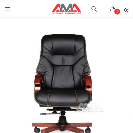
0
₫
0