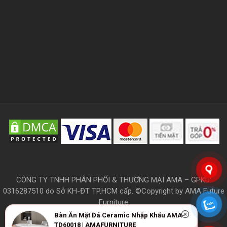
CÔNG TY TNHH PHÂN PHỐI & THƯƠNG MẠI AMA – GPKD:
0316287510 do Sở KH-ĐT TP.HCM cấp. ©Copyright by AMA Future
Furniture
Bàn Ăn Mặt Đá Ceramic Nhập Khẩu AMA-
TD60018 | AMAFURNITURE