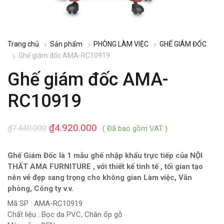
Trang chủ
Sản phẩm
PHÒNG LÀM VIỆC
GHẾ GIÁM ĐỐC
Ghế giám đốc AMA-RC10919
Ghế giám đốc AMA-
RC10919
₫
4.920.000
₫
7.440.000
( Đã bao gồm VAT )
Ghế Giám Đốc là 1 mẫu ghế nhập khẩu trực tiếp của NỘI
THẤT AMA FURNITURE , với thiết kế tinh tế , tối gian tạo
nên vẻ đẹp sang trọng cho không gian Làm việc, Văn
phòng, Công ty v.v.
Mã SP : AMA-RC10919
Chất liệu : Bọc da PVC, Chân ốp gỗ