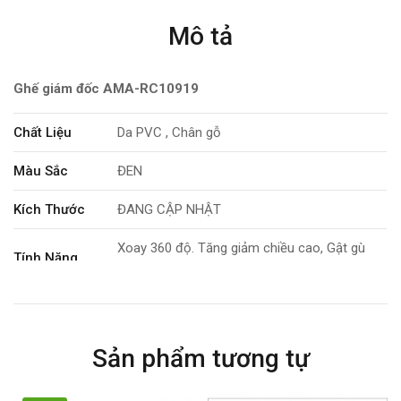
Mô tả
Ghế giám đốc AMA-RC10919
Chất Liệu
Da PVC , Chân gỗ
Màu Sắc
ĐEN
Kích Thước
ĐANG CẬP NHẬT
Xoay 360 độ. Tăng giảm chiều cao, Gật gù
Tính Năng
bập bênh, Ngả lưng khoá chốt cố định.
Bảo Hành
12 tháng
Sản phẩm tương tự