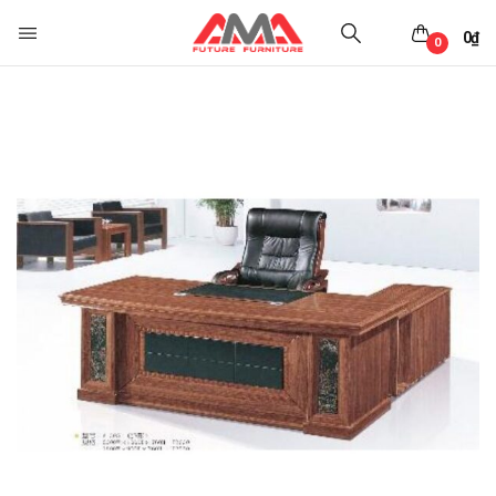
0
₫
0