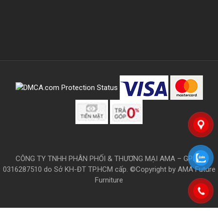
CÔNG TY TNHH PHÂN PHỐI & THƯƠNG MẠI AMA – GPKD:
0316287510 do Sở KH-ĐT TP.HCM cấp. ©Copyright by AMA Future
Furniture