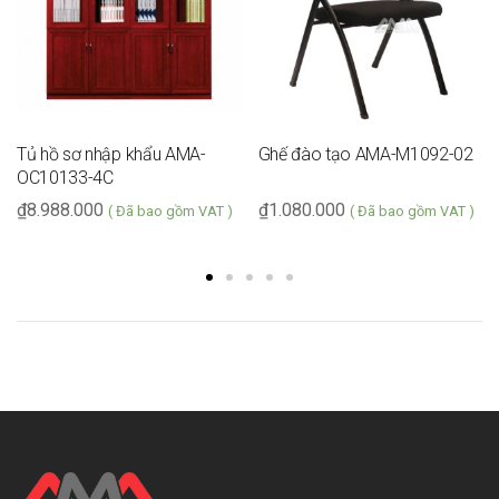
Tủ hồ sơ nhập khẩu AMA-
Ghế đào tạo AMA-M1092-02
OC10133-4C
₫
8.988.000
₫
1.080.000
( Đã bao gồm VAT )
( Đã bao gồm VAT )