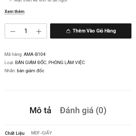
Mặt thiết kế tinh tế dễ ngồi
Xem thêm
Thêm Vào Giỏ Hàng
Mã hàng:
AMA-B104
Loại:
BÀN GIÁM ĐỐC
,
PHÒNG LÀM VIỆC
Nhãn:
bàn giám đốc
Mô tả
Đánh giá (0)
MDF-GIẤY
Chất Liệu