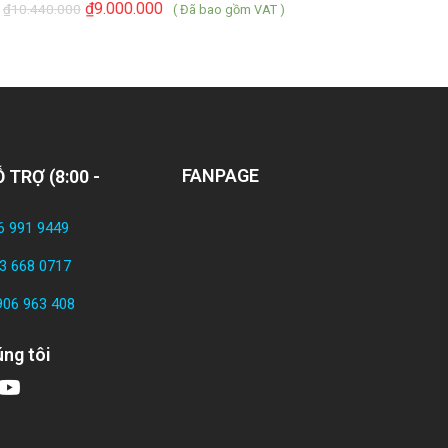
₫
9.000.000
₫
₫
10.440.000
( Đã bao gồm VAT )
FANPAGE
 TRỢ (8:00 -
6 991 9449
3 668 0717
906 963 408
ng tôi