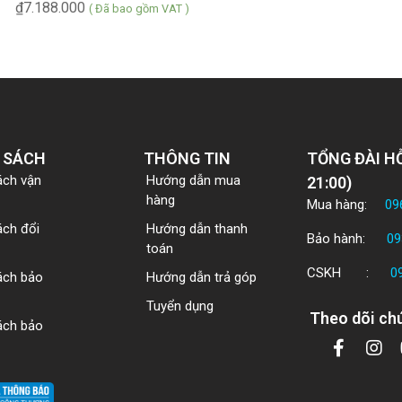
₫
7.188.000
( Đã bao gồm VAT )
 SÁCH
THÔNG TIN
TỔNG ĐÀI HỖ
ách vận
Hướng dẫn mua
21:00)
hàng
Mua hàng:
09
ách đổi
Hướng dẫn thanh
Bảo hành:
09
toán
CSKH :
0
ách bảo
Hướng dẫn trả góp
Tuyển dụng
Theo dõi chú
ách bảo