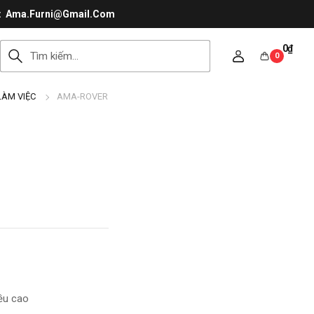
Ama.Furni@Gmail.Com
0
₫
0
LÀM VIỆC
AMA-ROVER
iều cao