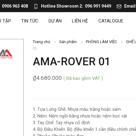
0906 963 408
Hotline Showroom 2
096 991 9449
Email
U TẬP
TIN TỨC
DỰ ÁN
LIÊN HỆ
CATALOGUE
Trang chủ
Sản phẩm
PHÒNG LÀM VIỆC
GHẾ 
01
AMA-ROVER 01
₫
4.680.000
( Đã bao gồm VAT )
1. Tựa Lưng Ghế: Nhựa màu trắng hoặc xám
2. Nệm: Nệm ngồi bằng nhựa hoặc nệm bọc vải
3. Tay Ghế: Tay nhựa cố định
4. Bộ Điều Khiển: Bộ điều khiển 1 cần điều chỉnh ch