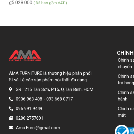
₫
5.028.000
( Đã bao gồm VAT )
CHÍNH
Chính s
chuyển
AMA FURNITURE là thương hiệu phân phối
Chính s
Sỉ và Lẻ các sản phẩm nội thất đa dạng
trả hàng
SR : 215 Tân Sơn, P.15, Q.Tân Bình, HCM
Chính s
0906 963 408 - 093 668 0717
hành
096 991 9449
Chính s
mật
0286 2757601
Ama.Furni@gmail.com