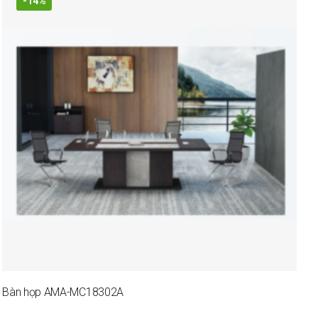
-14%
Bàn họp AMA-MC18302A
G