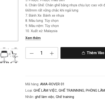
5. Phuộc: Phuộc màu đen
6. Chân Ghế: Chân ghế bằng nhựa chịu lực cao với 
660mm rất vững chắc khi ngả lưng
7. Bánh Xe: Bánh xe nhựa
8. Màu lưng: Tùy chọn
9. Màu nệm: Tùy chọn
10. Xuất xứ: Malaysia
Xem thêm
Thêm Vào 
Mã hàng:
AMA-ROVER 01
Loại:
GHẾ LÀM VIỆC
,
GHẾ TRAINNING
,
PHÒNG LÀM
Nhãn:
ghế làm việc
,
Ghế training