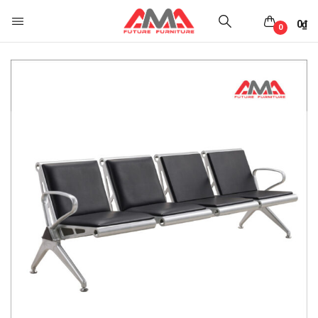
0
₫
0