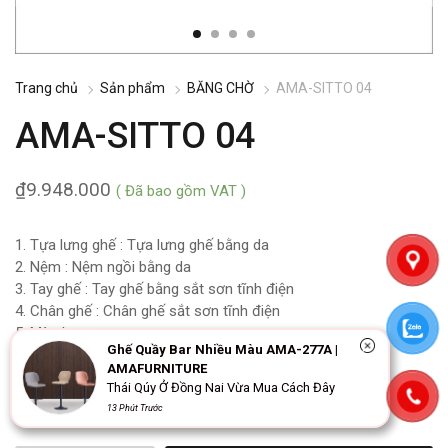
Trang chủ
Sản phẩm
BĂNG CHỜ
AMA-SITTO 04
AMA-SITTO 04
₫
9.948.000
( Đã bao gồm VAT )
1. Tựa lưng ghế : Tựa lưng ghế bằng da
2. Nệm : Nệm ngồi bằng da
3. Tay ghế : Tay ghế bằng sắt sơn tĩnh điện
4. Chân ghế : Chân ghế sắt sơn tĩnh điện
5. Màu lưng:
Ghế Quầy Bar Nhiều Màu AMA-277A |
6. Màu nệm:
AMAFURNITURE
7. Xuất xứ: Trung Quốc
Thái Qúy Ở Đồng Nai Vừa Mua Cách Đây
Xem thêm
13 Phút Trước