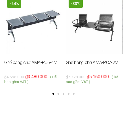
-24%
-33%
Ghế băng chờ AMA-PC6-4M
Ghế băng chờ AMA-PC7-2M
₫
3.480.000
₫
5.160.000
₫
4.596.000
₫
7.728.000
( Đã
( Đã
bao gồm VAT )
bao gồm VAT )