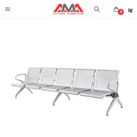
0
₫
0