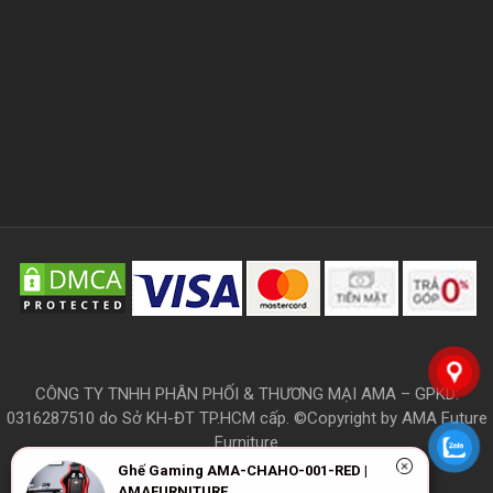
CÔNG TY TNHH PHÂN PHỐI & THƯƠNG MẠI AMA – GPKD:
0316287510 do Sở KH-ĐT TP.HCM cấp. ©Copyright by AMA Future
Furniture
Ghế Gaming AMA-CHAHO-001-RED |
AMAFURNITURE