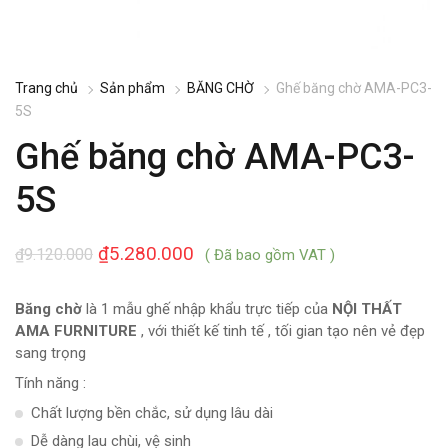
Trang chủ
Sản phẩm
BĂNG CHỜ
Ghế băng chờ AMA-PC3-
5S
Ghế băng chờ AMA-PC3-
5S
₫
5.280.000
₫
9.120.000
( Đã bao gồm VAT )
Băng chờ
là 1 mẫu ghế nhập khẩu trực tiếp của
NỘI THẤT
AMA FURNITURE
, với thiết kế tinh tế , tối gian tạo nên vẻ đẹp
sang trọng
Tính năng :
Chất lượng bền chắc, sử dụng lâu dài
Dễ dàng lau chùi, vệ sinh