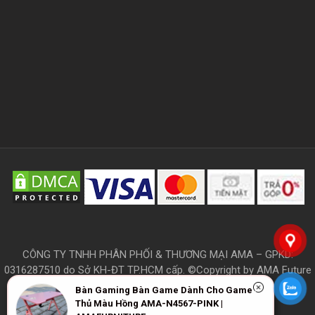
CÔNG TY TNHH PHÂN PHỐI & THƯƠNG MẠI AMA – GPKD:
0316287510 do Sở KH-ĐT TP.HCM cấp. ©Copyright by AMA Future
Furniture
Bàn Gaming Bàn Game Dành Cho Game
Thủ Màu Hồng AMA-N4567-PINK |