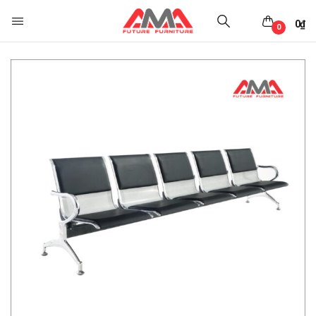
0
₫
0