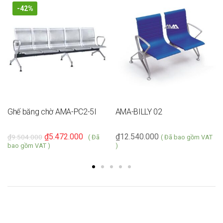
-42%
Ghế băng chờ AMA-PC2-5I
AMA-BILLY 02
₫
5.472.000
₫
12.540.000
₫
9.504.000
( Đã
( Đã bao gồm VAT
bao gồm VAT )
)