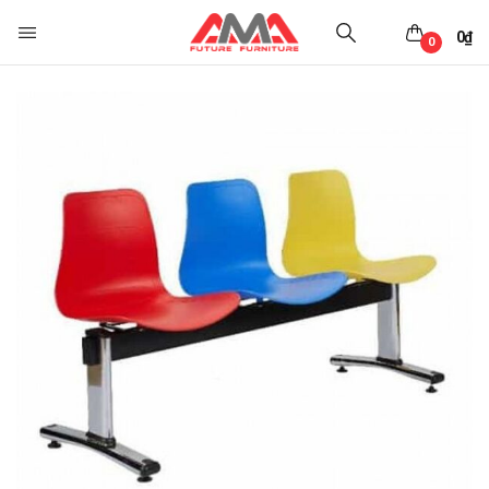
0
₫
0