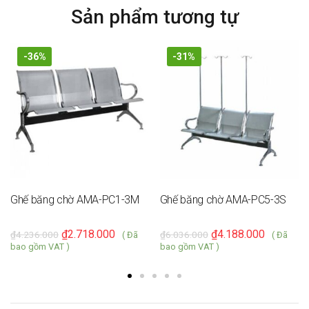
Sản phẩm tương tự
-36%
-31%
Ghế băng chờ AMA-PC1-3M
Ghế băng chờ AMA-PC5-3S
₫
2.718.000
₫
4.188.000
₫
4.236.000
₫
6.036.000
( Đã
( Đã
bao gồm VAT )
bao gồm VAT )