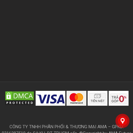
CÔNG TY TNHH PHÂN PHỐI & THƯƠNG MẠI AMA – GPKD: