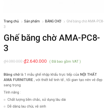
Trang chủ
Sản phẩm
BĂNG CHỜ
Ghế băng chờ AMA-PC8-
3
Ghế băng chờ AMA-PC8-
3
₫
2.640.000
₫
4.080.000
( Đã bao gồm VAT )
Băng chờ
là 1 mẫu ghế nhập khẩu trực tiếp của
NỘI THẤT
AMA FURNITURE
, với thiết kế tinh tế , tối gian tạo nên vẻ đẹp
sang trọng
Tính năng :
Chất lượng bền chắc, sử dụng lâu dài
Dễ dàng lau chùi, vệ sinh