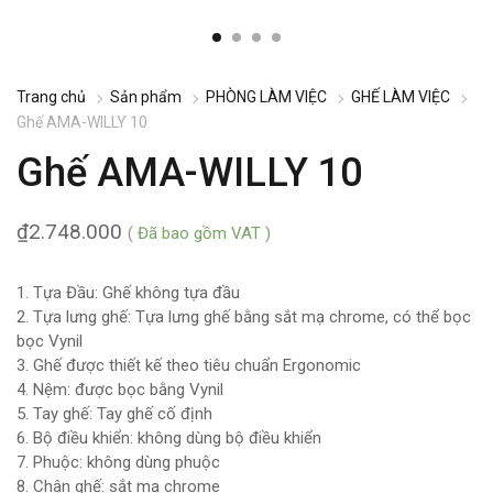
Trang chủ
Sản phẩm
PHÒNG LÀM VIỆC
GHẾ LÀM VIỆC
Ghế AMA-WILLY 10
Ghế AMA-WILLY 10
₫
2.748.000
( Đã bao gồm VAT )
1. Tựa Đầu: Ghế không tựa đầu
2. Tựa lưng ghế: Tựa lưng ghế bằng sắt mạ chrome, có thể bọc
bọc Vynil
3. Ghế được thiết kế theo tiêu chuẩn Ergonomic
4. Nệm: được bọc bằng Vynil
5. Tay ghế: Tay ghế cố định
6. Bộ điều khiển: không dùng bộ điều khiển
7. Phuộc: không dùng phuộc
8. Chân ghế: sắt mạ chrome