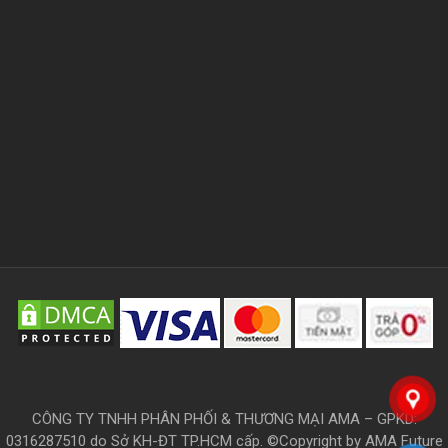
CÔNG TY TNHH PHÂN PHỐI & THƯƠNG MẠI AMA – GPKD:
0316287510 do Sở KH-ĐT TP.HCM cấp. ©Copyright by AMA Future