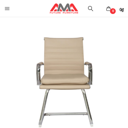
0
₫
0