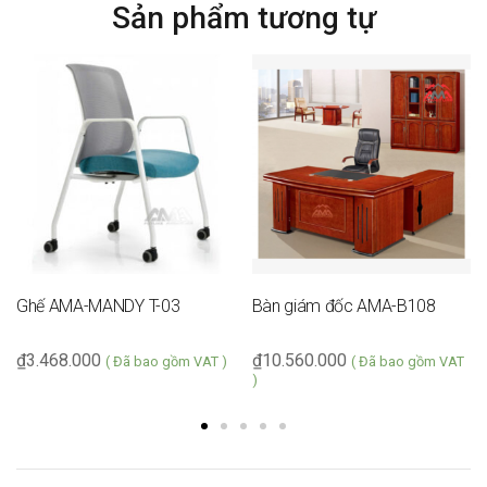
Sản phẩm tương tự
Ghế AMA-MANDY T-03
Bàn giám đốc AMA-B108
₫
3.468.000
₫
10.560.000
( Đã bao gồm VAT )
( Đã bao gồm VAT
)