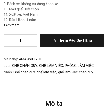
9. Bánh xe: không sử dụng bánh xe
10. Màu ghế: Tuỳ chọn
11. Xuất xứ: Việt Nam
12. Bảo Hành: 3 năm
Xem thêm
Thêm Vào Giỏ Hàng
Mã hàng:
AMA-WILLY 10
Loại:
GHẾ CHÂN QUỲ
,
GHẾ LÀM VIỆC
,
PHÒNG LÀM VIỆC
Nhãn:
Ghế chân quỳ
,
ghế làm việc
,
ghế làm việc chân quỳ
Mô tả