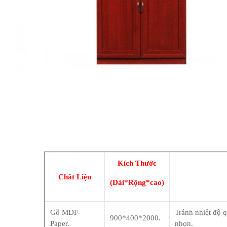
Kích Thước
Chất Liệu
(Dài*Rộng*cao)
Gỗ MDF-
Tránh nhiệt độ q
900*400*2000.
Paper.
nhọn.