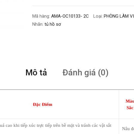
Mã hàng:
AMA-OC10133- 2C
Loại:
PHÒNG LÀM V
Nhãn:
tủ hồ sơ
Mô tả
Đánh giá (0)
Mà
Đặc Điểm
Sắc
uá cao khi tiếp xúc trực tiếp trên bề mặt và tránh các vật sắt
Nâu đ