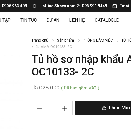
0906 963 408
Hotline Showroom 2
096 991 9449
Email
U TẬP
TIN TỨC
DỰ ÁN
LIÊN HỆ
CATALOGUE
Trang chủ
Sản phẩm
PHÒNG LÀM VIỆC
TỦ H
khẩu AMA-OC10133- 2C
Tủ hồ sơ nhập khẩu
OC10133- 2C
₫
5.028.000
( Đã bao gồm VAT )
Thêm Vào 