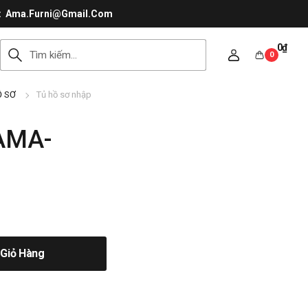
Ama.Furni@Gmail.Com
0
₫
0
Ồ SƠ
Tủ hồ sơ nhập
 AMA-
Giỏ Hàng