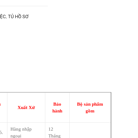
IỆC
,
TỦ HỒ SƠ
u
Bảo
Bộ sản phẩm
Xuất Xứ
hành
gồm
Hàng nhập
12
ỏ.
ngoại
Tháng