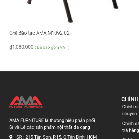
Ghế đào tạo AMA-M1092-02
₫
1.080.000
( Đã bao gồm VAT )
CHÍNH
Chính s
chuyển
AMA FURNITURE là thương hiệu phân phối
Chính s
Sỉ và Lẻ các sản phẩm nội thất đa dạng
trả hàng
SR : 215 Tân Sơn, P.15, Q.Tân Bình, HCM