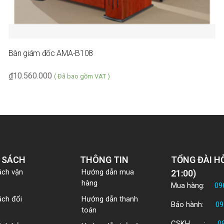
Bàn giám đốc AMA-B108
₫
10.560.000
( Đã bao gồm VAT )
 SÁCH
THÔNG TIN
TỔNG ĐÀI HỖ
ách vận
Hướng dẫn mua
21:00)
hàng
Mua hàng:
09
ách đổi
Hướng dẫn thanh
Bảo hành:
09
toán
CSKH :
0