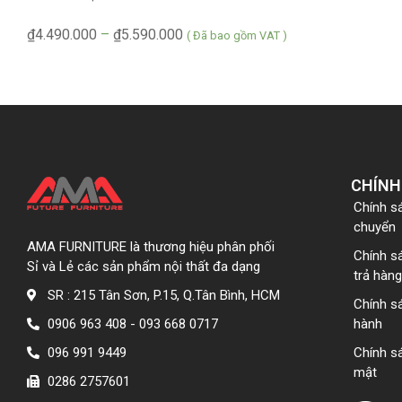
₫
4.490.000
–
₫
5.590.000
( Đã bao gồm VAT )
CHÍNH
Chính s
chuyển
AMA FURNITURE là thương hiệu phân phối
Chính s
Sỉ và Lẻ các sản phẩm nội thất đa dạng
trả hàng
SR : 215 Tân Sơn, P.15, Q.Tân Bình, HCM
Chính s
0906 963 408 - 093 668 0717
hành
096 991 9449
Chính s
mật
0286 2757601