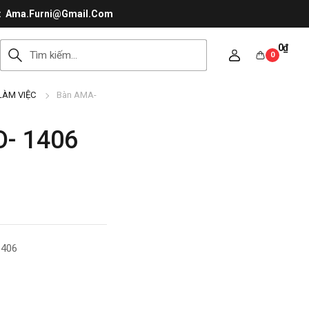
Ama.Furni@Gmail.Com
0
₫
0
LÀM VIỆC
Bàn AMA-
- 1406
1406