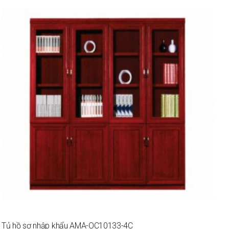
Tủ hồ sơ nhập khẩu AMA-OC10133-4C
B