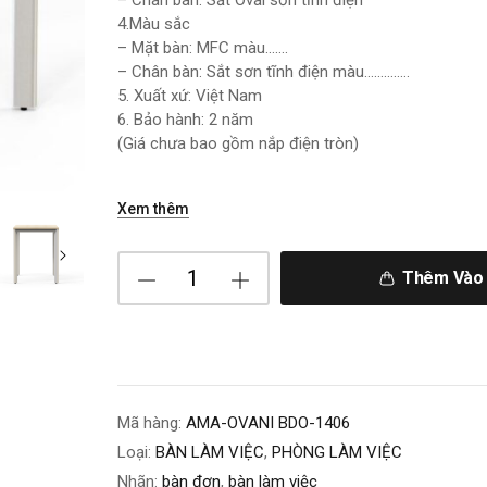
– Chân bàn: Sắt Oval sơn tĩnh điện
4.Màu sắc
– Mặt bàn: MFC màu…….
– Chân bàn: Sắt sơn tĩnh điện màu…………..
5. Xuất xứ: Việt Nam
6. Bảo hành: 2 năm
(Giá chưa bao gồm nắp điện tròn)
Xem thêm
Thêm Vào 
Mã hàng:
AMA-OVANI BDO-1406
Loại:
BÀN LÀM VIỆC
,
PHÒNG LÀM VIỆC
Nhãn:
bàn đơn
,
bàn làm việc