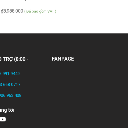
₫
8.988.000
₫
( Đã bao gồm VAT )
FANPAGE
 TRỢ (8:00 -
6 991 9449
3 668 0717
906 963 408
ng tôi