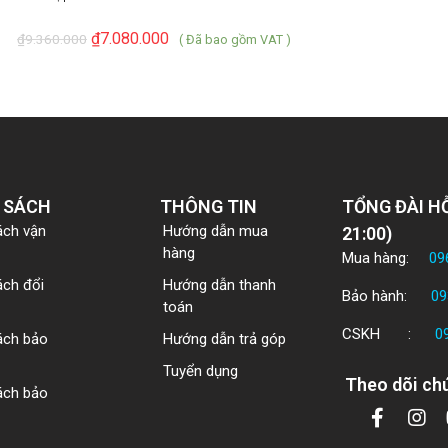
₫
7.080.000
₫
9.360.000
( Đã bao gồm VAT )
 SÁCH
THÔNG TIN
TỔNG ĐÀI HỖ
ách vận
Hướng dẫn mua
21:00)
hàng
Mua hàng:
09
ách đổi
Hướng dẫn thanh
Bảo hành:
09
toán
CSKH :
0
ách bảo
Hướng dẫn trả góp
Tuyển dụng
Theo dõi chú
ách bảo