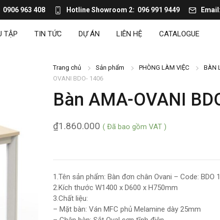
0906 963 408
Hotline Showroom 2
096 991 9449
Email
U TẬP
TIN TỨC
DỰ ÁN
LIÊN HỆ
CATALOGUE
Trang chủ
Sản phẩm
PHÒNG LÀM VIỆC
BÀN 
OVANI BDO- 1406
Bàn AMA-OVANI BDO
₫
1.860.000
( Đã bao gồm VAT )
1.Tên sản phẩm: Bàn đơn chân Ovani – Code: BDO 
2.Kích thước W1400 x D600 x H750mm
3.Chất liệu:
– Mặt bàn: Ván MFC phủ Melamine dày 25mm