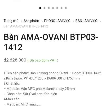
Trang chủ
Sản phẩm
PHÒNG LÀM VIỆC
BÀN LÀM VIỆC
Bàn AMA-OVANI BTP03-1412
Bàn AMA-OVANI BTP03-
1412
₫
2.628.000
( Đã bao gồm VAT )
1.Tên sản phẩm: Bàn Trưởng phòng Ovani – Code: BTP03-1412
2.Kích thước W1400/1200 x D600/500 x H750mm
3.Chất liệu:
– Mặt bàn: Ván MFC phủ Melamine dày 25mm
– Chân bàn: Sắt Oval sơn tĩnh điện
4.Màu sắc
– Mặt bàn: MFC màu…….