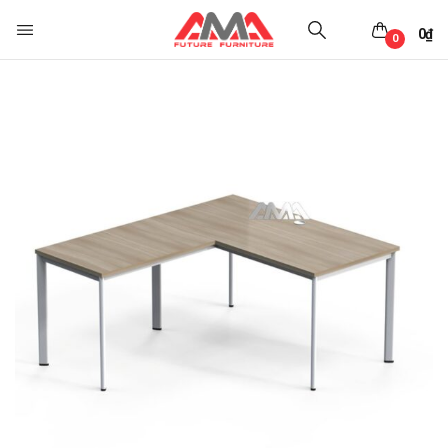
0
₫
0