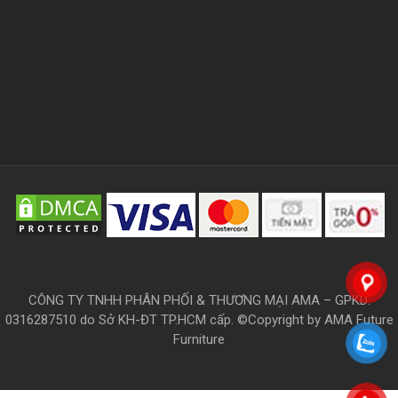
CÔNG TY TNHH PHÂN PHỐI & THƯƠNG MẠI AMA – GPKD:
0316287510 do Sở KH-ĐT TP.HCM cấp. ©Copyright by AMA Future
Furniture