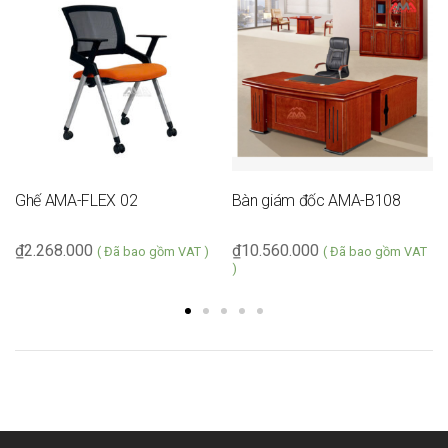
Ghế AMA-FLEX 02
Bàn giám đốc AMA-B108
₫
2.268.000
₫
10.560.000
( Đã bao gồm VAT )
( Đã bao gồm VAT
)