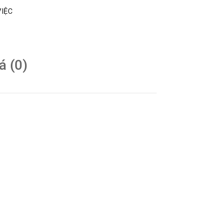
IỆC
á (0)