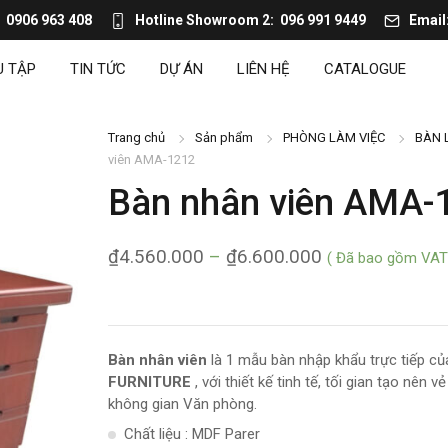
0906 963 408
Hotline Showroom 2
096 991 9449
Email
U TẬP
TIN TỨC
DỰ ÁN
LIÊN HỆ
CATALOGUE
Trang chủ
Sản phẩm
PHÒNG LÀM VIỆC
BÀN 
viên AMA-1212
Bàn nhân viên AMA-
₫
4.560.000
–
₫
6.600.000
( Đã bao gồm VAT
Bàn nhân viên
là 1 mẫu bàn nhập khẩu trực tiếp c
FURNITURE
, với thiết kế tinh tế, tối gian tạo nên 
không gian Văn phòng.
Chất liệu : MDF Parer