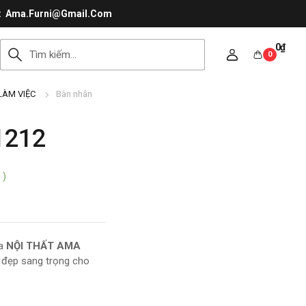
Ama.Furni@Gmail.Com
0
₫
0
LÀM VIỆC
Bàn nhân
1212
 )
ủa
NỘI THẤT AMA
vẻ đẹp sang trọng cho