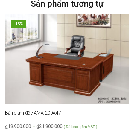
Sản phẩm tương tự
-15%
Bàn giám đốc AMA-200A47
₫
19.900.000
–
₫
21.900.000
( Đã bao gồm VAT )