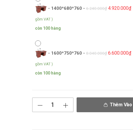
4.920.000
₫
-
1400*680*760
-
6.240.000
₫
gồm VAT )
còn 100 hàng
6.600.000
₫
-
1600*750*760
-
8.040.000
₫
gồm VAT )
còn 100 hàng
Thêm Vào 