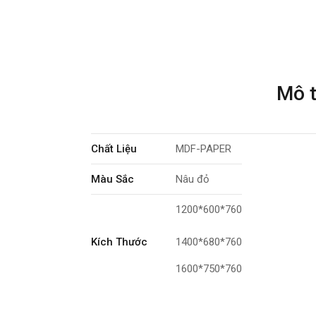
Mô 
Chất Liệu
MDF-PAPER
Màu Sắc
Nâu đỏ
1200*600*760
Kích Thước
1400*680*760
1600*750*760
Tính Năng
Ngồi cố định