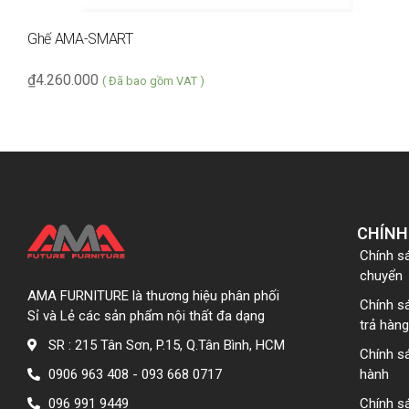
Ghế AMA-SMART
₫
4.260.000
( Đã bao gồm VAT )
CHÍNH
Chính s
chuyển
AMA FURNITURE là thương hiệu phân phối
Chính s
Sỉ và Lẻ các sản phẩm nội thất đa dạng
trả hàng
SR : 215 Tân Sơn, P.15, Q.Tân Bình, HCM
Chính s
0906 963 408 - 093 668 0717
hành
096 991 9449
Chính s