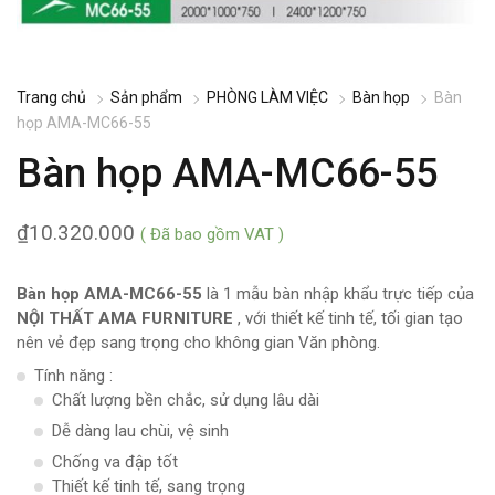
Trang chủ
Sản phẩm
PHÒNG LÀM VIỆC
Bàn họp
Bàn
họp AMA-MC66-55
Bàn họp AMA-MC66-55
₫
10.320.000
( Đã bao gồm VAT )
Bàn họp AMA-MC66-55
là 1 mẫu bàn nhập khẩu trực tiếp của
NỘI THẤT AMA FURNITURE
, với thiết kế tinh tế, tối gian tạo
nên vẻ đẹp sang trọng cho không gian Văn phòng.
Tính năng :
Chất lượng bền chắc, sử dụng lâu dài
Dễ dàng lau chùi, vệ sinh
Chống va đập tốt
Thiết kế tinh tế, sang trọng