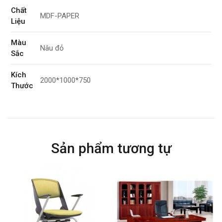
Chất
MDF-PAPER
Liệu
Màu
Nâu đỏ
Sắc
Kích
2000*1000*750
Thước
Tính
Ngồi cố định
Năng
Bảo
1 năm
Sản phẩm tương tự
Hành