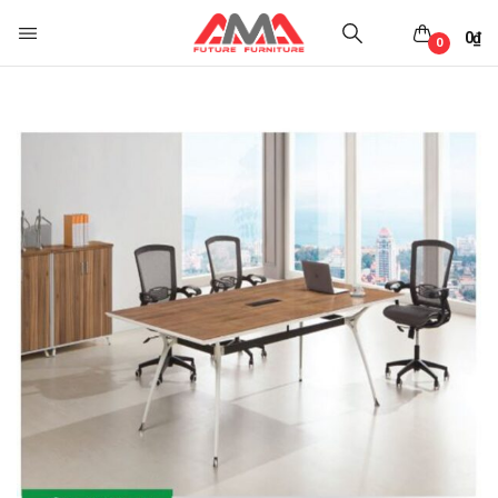
0
₫
0