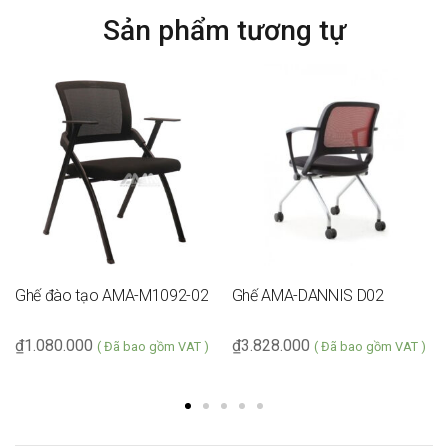
Bảo Hành
1 năm
Sản phẩm tương tự
Ghế đào tạo AMA-M1092-02
Ghế AMA-DANNIS D02
₫
1.080.000
₫
3.828.000
( Đã bao gồm VAT )
( Đã bao gồm VAT )