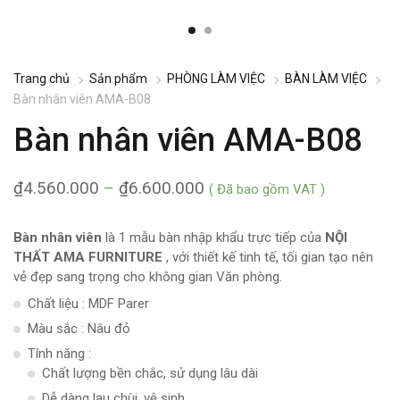
Trang chủ
Sản phẩm
PHÒNG LÀM VIỆC
BÀN LÀM VIỆC
Bàn nhân viên AMA-B08
Bàn nhân viên AMA-B08
₫
4.560.000
–
₫
6.600.000
( Đã bao gồm VAT )
Bàn nhân viên
là 1 mẫu bàn nhập khẩu trực tiếp của
NỘI
THẤT AMA FURNITURE
, với thiết kế tinh tế, tối gian tạo nên
vẻ đẹp sang trọng cho không gian Văn phòng.
Chất liệu : MDF Parer
Màu sắc : Nâu đỏ
Tính năng :
Chất lượng bền chắc, sử dụng lâu dài
Dễ dàng lau chùi, vệ sinh