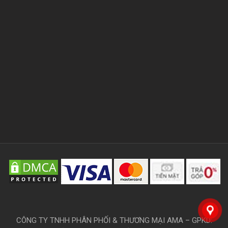
CÔNG TY TNHH PHÂN PHỐI & THƯƠNG MẠI AMA – GPKD: