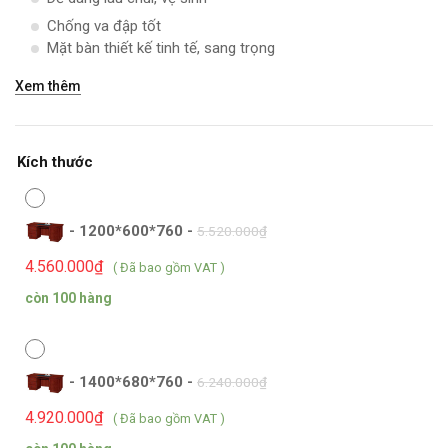
Chống va đập tốt
Mặt bàn thiết kế tinh tế, sang trọng
Xem thêm
Kích thước
-
1200*600*760
-
5.520.000
₫
4.560.000
₫
( Đã bao gồm VAT )
còn 100 hàng
-
1400*680*760
-
6.240.000
₫
4.920.000
₫
( Đã bao gồm VAT )