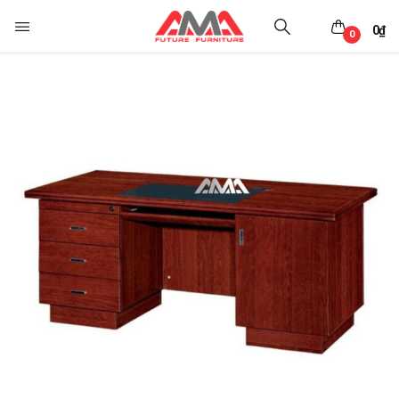
0
₫
0