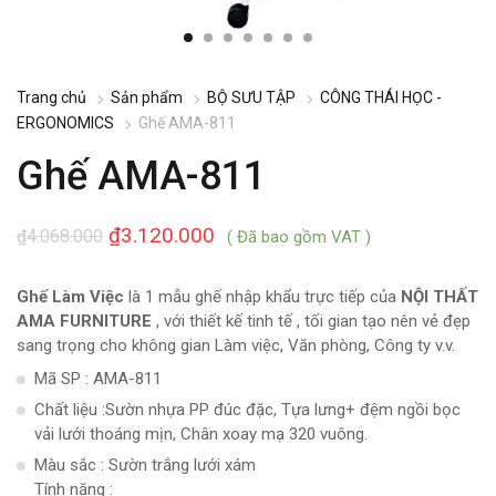
Trang chủ
Sản phẩm
BỘ SƯU TẬP
CÔNG THÁI HỌC -
ERGONOMICS
Ghế AMA-811
Ghế AMA-811
₫
3.120.000
₫
4.068.000
( Đã bao gồm VAT )
Ghế Làm Việc
là 1 mẫu ghế nhập khẩu trực tiếp của
NỘI THẤT
AMA FURNITURE
, với thiết kế tinh tế , tối gian tạo nên vẻ đẹp
sang trọng cho không gian Làm việc, Văn phòng, Công ty v.v.
Mã SP : AMA-811
Chất liệu :Sườn nhựa PP đúc đặc, Tựa lưng+ đệm ngồi bọc
vải lưới thoáng mịn, Chân xoay mạ 320 vuông.
Màu sắc : Sườn trắng lưới xám
Tính năng :