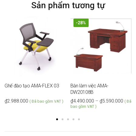
Sản phẩm tương tự
-28%
Ghế đào tạo AMA-FLEX 03
Bàn làm việc AMA-
DW20108B
₫
2.988.000
₫
4.490.000
–
₫
5.590.000
( Đã bao gồm VAT )
( Đã
bao gồm VAT )