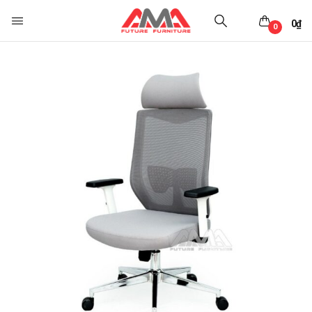
0
₫
0