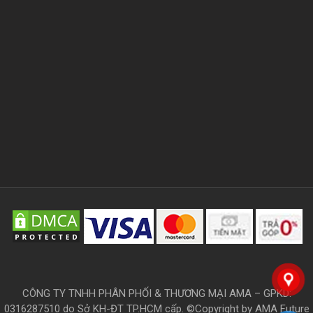
CÔNG TY TNHH PHÂN PHỐI & THƯƠNG MẠI AMA – GPKD:
0316287510 do Sở KH-ĐT TP.HCM cấp. ©Copyright by AMA Future