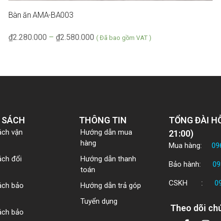
Bàn ăn AMA-BA003
₫
2.280.000
–
₫
2.580.000
( Đã bao gồm VAT )
 SÁCH
THÔNG TIN
TỔNG ĐÀI HỖ
ách vận
Hướng dẫn mua
21:00)
hàng
Mua hàng:
09
ách đổi
Hướng dẫn thanh
Bảo hành:
09
toán
CSKH :
0
ách bảo
Hướng dẫn trả góp
Tuyển dụng
Theo dõi chú
ách bảo