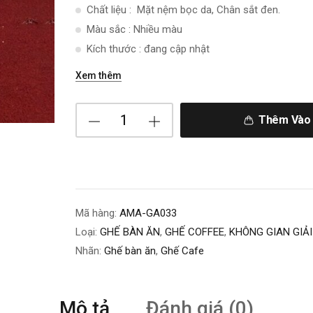
Chất liệu : Mặt nệm bọc da, Chân sắt đen.
Màu sắc : Nhiều màu
Kích thước : đang cập nhật
Xem thêm
Thêm Vào 
Mã hàng:
AMA-GA033
Loại:
GHẾ BÀN ĂN
,
GHẾ COFFEE
,
KHÔNG GIAN GIẢI
Nhãn:
Ghế bàn ăn
,
Ghế Cafe
Mô tả
Đánh giá (0)