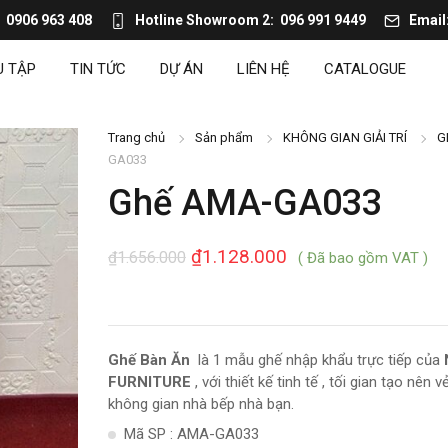
0906 963 408
Hotline Showroom 2
096 991 9449
Email
U TẬP
TIN TỨC
DỰ ÁN
LIÊN HỆ
CATALOGUE
Trang chủ
Sản phẩm
KHÔNG GIAN GIẢI TRÍ
G
GA033
Ghế AMA-GA033
₫
1.128.000
₫
1.656.000
( Đã bao gồm VAT )
Ghế Bàn Ăn
là 1 mẫu ghế nhập khẩu trực tiếp của
FURNITURE
, với thiết kế tinh tế , tối gian tạo nên
không gian nhà bếp nhà bạn.
Mã SP : AMA-GA033