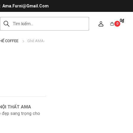
Ama.Furni@Gmail.Com
0
₫
0
HẾ COFFEE
Ghế AMA-
NỘI THẤT AMA
 vẻ đẹp sang trọng cho