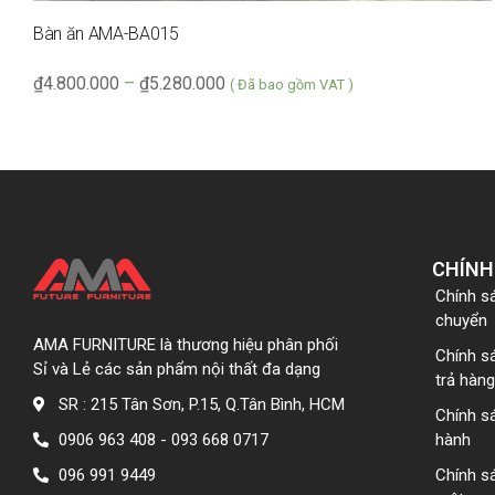
Bàn ăn AMA-BA015
₫
4.800.000
–
₫
5.280.000
( Đã bao gồm VAT )
CHÍNH
Chính s
chuyển
AMA FURNITURE là thương hiệu phân phối
Chính s
Sỉ và Lẻ các sản phẩm nội thất đa dạng
trả hàng
SR : 215 Tân Sơn, P.15, Q.Tân Bình, HCM
Chính s
0906 963 408 - 093 668 0717
hành
096 991 9449
Chính s