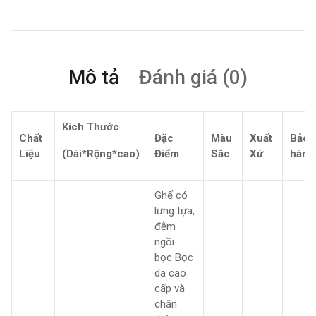
Mô tả
Đánh giá (0)
Kích Thước
Chất
Đặc
Màu
Xuất
Bảo
Liệu
(Dài*Rộng*cao)
Điểm
Sắc
Xứ
hành
Ghế có
lưng tựa,
đệm
ngồi
bọc Bọc
da cao
cấp và
chân