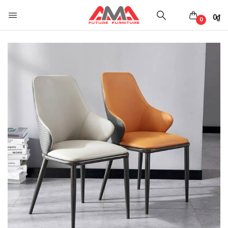
0
₫
0