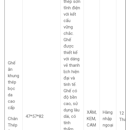
thép sơn
tĩnh điện
với kết
cấu
vững
chắc.
Ghế
được
thiết kế
với dáng
Ghế
vẻ thanh
ăn
lịch hiện
khung
đại và
thép
tinh tế.
bọc
Ghế có
da
độ bền
cao
cao, sử
cấp
dụng lâu
XÁM,
Hàng
12
47*57*82
dài, có
Chân
KEM,
nhập
Thán
tính
Thép
CAM
ngoại
thẩm