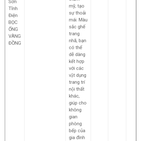
Sơn
mỹ, tạo
Tĩnh
sự thoải
Điện
mái. Màu
BỌC
sắc ghế
ỐNG
trang
VÀNG
nhã, bạn
ĐỒNG
có thể
dễ dàng
kết hợp
với các
vật dụng
trang trí
nội thất
khác,
giúp cho
không
gian
phòng
bếp của
gia đình