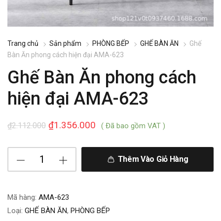
Trang chủ
Sản phẩm
PHÒNG BẾP
GHẾ BÀN ĂN
Ghế
Bàn Ăn phong cách hiện đại AMA-623
Ghế Bàn Ăn phong cách
hiện đại AMA-623
₫
1.356.000
₫
2.112.000
( Đã bao gồm VAT )
Thêm Vào Giỏ Hàng
Mã hàng:
AMA-623
Loại:
GHẾ BÀN ĂN
,
PHÒNG BẾP