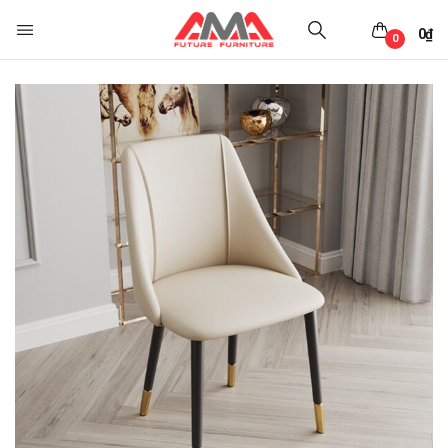
0
₫
0