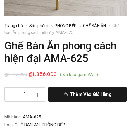
Trang chủ
Sản phẩm
PHÒNG BẾP
GHẾ BÀN ĂN
Ghế
Bàn Ăn phong cách hiện đại AMA-625
Ghế Bàn Ăn phong cách
hiện đại AMA-625
₫
1.356.000
₫
2.112.000
( Đã bao gồm VAT )
Thêm Vào Giỏ Hàng
Mã hàng:
AMA-625
Loại:
GHẾ BÀN ĂN
,
PHÒNG BẾP