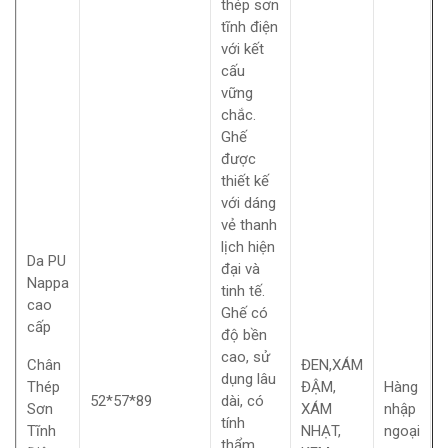
thép sơn
tĩnh điện
với kết
cấu
vững
chắc.
Ghế
được
thiết kế
với dáng
vẻ thanh
lịch hiện
Da PU
đại và
Nappa
tinh tế.
cao
Ghế có
cấp
độ bền
cao, sử
Chân
ĐEN,XÁM
dụng lâu
Thép
ĐẬM,
Hàng
52*57*89
dài, có
Sơn
XÁM
nhập
tính
Tĩnh
NHẠT,
ngoại
thẩm