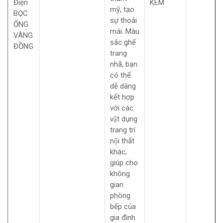
Điện
KEM
mỹ, tạo
BỌC
sự thoải
ỐNG
mái. Màu
VÀNG
sắc ghế
ĐỒNG
trang
nhã, bạn
có thể
dễ dàng
kết hợp
với các
vật dụng
trang trí
nội thất
khác,
giúp cho
không
gian
phòng
bếp của
gia đình