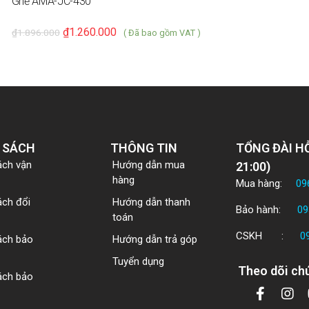
Ghế AMA-JC-430
₫
1.260.000
₫
1.896.000
( Đã bao gồm VAT )
 SÁCH
THÔNG TIN
TỔNG ĐÀI HỖ
ách vận
Hướng dẫn mua
21:00)
hàng
Mua hàng:
09
ách đổi
Hướng dẫn thanh
Bảo hành:
09
toán
CSKH :
0
ách bảo
Hướng dẫn trả góp
Tuyển dụng
Theo dõi chú
ách bảo