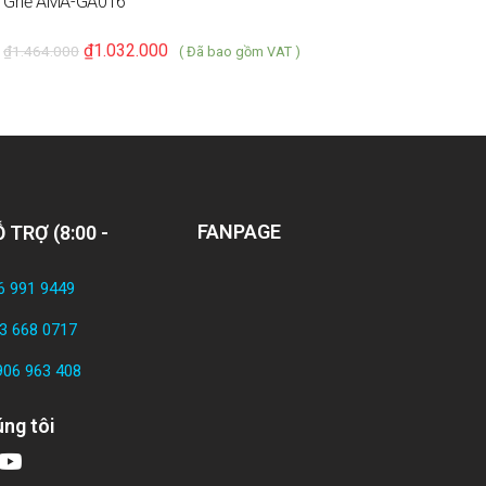
Ghế AMA-GA016
G
₫
1.032.000
₫
1.464.000
₫
( Đã bao gồm VAT )
FANPAGE
 TRỢ (8:00 -
6 991 9449
3 668 0717
906 963 408
ng tôi