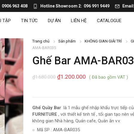
0906 963 408
Hotline Showroom 2
096 991 9449
Email
U TẬP
TIN TỨC
DỰ ÁN
LIÊN HỆ
CATALOGUE
Trang chủ
Sản phẩm
KHÔNG GIAN GIẢI TRÍ
G
AMA-BAR035
Ghế Bar AMA-BAR03
₫
1.200.000
₫
1.680.000
( Đã bao gồm VAT )
Ghế Quầy Bar
là 1 mẫu ghế nhập khẩu trực tiếp c
FURNITURE
, với thiết kế tinh tế , tối gian tạo nên
không gian Nhà hàng, Quán cafe, Quán ăn v.v.
Mã SP : AMA-BAR035