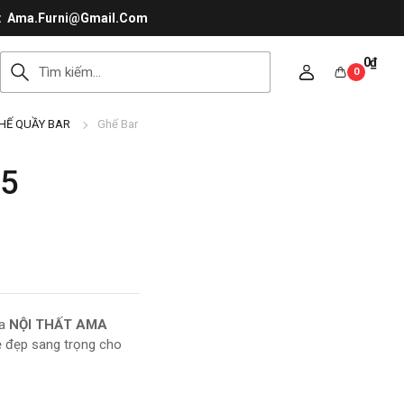
Ama.Furni@Gmail.Com
0
₫
0
HẾ QUẦY BAR
Ghế Bar
5
ủa
NỘI THẤT AMA
 vẻ đẹp sang trọng cho