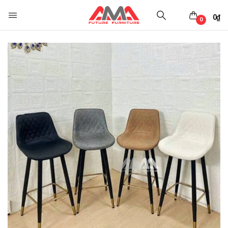
0
₫
0