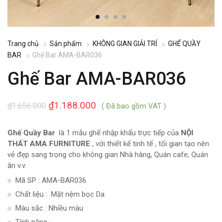
Trang chủ
Sản phẩm
KHÔNG GIAN GIẢI TRÍ
GHẾ QUẦY
BAR
Ghế Bar AMA-BAR036
Ghế Bar AMA-BAR036
₫
1.188.000
₫
1.656.000
( Đã bao gồm VAT )
Ghế Quầy Bar
là 1 mẫu ghế nhập khẩu trực tiếp của
NỘI
THẤT AMA FURNITURE
, với thiết kế tinh tế , tối gian tạo nên
vẻ đẹp sang trọng cho không gian Nhà hàng, Quán cafe, Quán
ăn v.v.
Mã SP : AMA-BAR036
Chất liệu : Mặt nệm bọc Da
Màu sắc : Nhiều màu