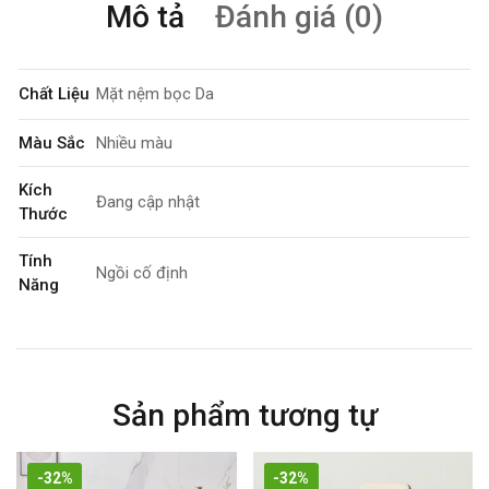
Mô tả
Đánh giá (0)
Chất Liệu
Mặt nệm bọc Da
Màu Sắc
Nhiều màu
Kích
Đang cập nhật
Thước
Tính
Ngồi cố định
Năng
Bảo Hành
06 tháng
Sản phẩm tương tự
-32%
-32%