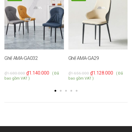
Ghế AMA-GA032
Ghế AMA-GA29
₫
1.140.000
₫
1.128.000
₫
1.680.000
₫
1.656.000
( Đã
( Đã
bao gồm VAT )
bao gồm VAT )