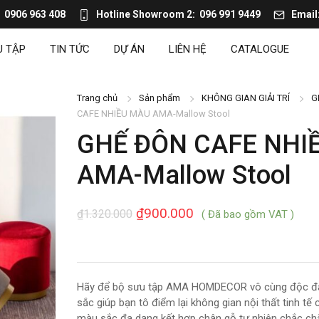
0906 963 408
Hotline Showroom 2
096 991 9449
Email
U TẬP
TIN TỨC
DỰ ÁN
LIÊN HỆ
CATALOGUE
Trang chủ
Sản phẩm
KHÔNG GIAN GIẢI TRÍ
G
CAFE NHIỀU MÀU AMA-Mallow Stool
GHẾ ĐÔN CAFE NHI
AMA-Mallow Stool
₫
900.000
₫
1.320.000
( Đã bao gồm VAT )
Hãy để bộ sưu tập AMA HOMDECOR vô cùng độc đá
sắc giúp bạn tô điểm lại không gian nội thất tinh tế 
màu sắc đa dạng kết hợp chân gỗ tự nhiên chắc c