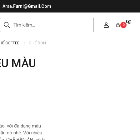
Ama.Furni@Gmail.Com
0
₫
0
HẾ COFFEE
GHẾ ĐÔN
ỀU MÀU
o, với đa dạng màu
cần có nhé. Với nhiều
hắn. GHẾ BÀN ĂN sẽ là