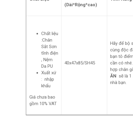
(Dài*Rộng*cao)
Chất liệu
:
Chân
Hãy để bộ 
Sắt Sơn
cùng độc đ
tĩnh điện
bạn tô điểm 
, Nệm
40x47x85/SH45
cần có nhé.
Da PU
hợp chân g
Xuất xứ
ĂN
sẽ là 1
: nhập
nhà bạn.
khẩu
Giá chưa bao
gồm 10% VAT