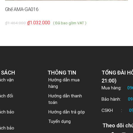
Ghế AMA-GA016
₫
1.032.000
₫
1.464.000
( Đã bao gồm VAT )
 SÁCH
THÔNG TIN
TỔNG ĐÀI HỖ
ách vận
Hướng dẫn mua
21:00)
hàng
Mua hàng:
09
ách đổi
Hướng dẫn thanh
Bảo hành:
09
toán
CSKH :
0
ách bảo
Hướng dẫn trả góp
Tuyển dụng
Theo dõi chú
ách bảo