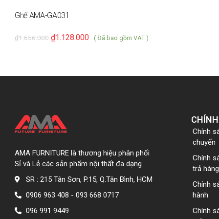
Ghế AMA-GA031
₫
1.128.000
₫
1.656.000
( Đã bao gồm VAT )
CHÍNH
Chính s
chuyển
AMA FURNITURE là thương hiệu phân phối
Chính s
Sỉ và Lẻ các sản phẩm nội thất đa dạng
trả hàng
SR : 215 Tân Sơn, P.15, Q.Tân Bình, HCM
Chính s
0906 963 408 - 093 668 0717
hành
096 991 9449
Chính s