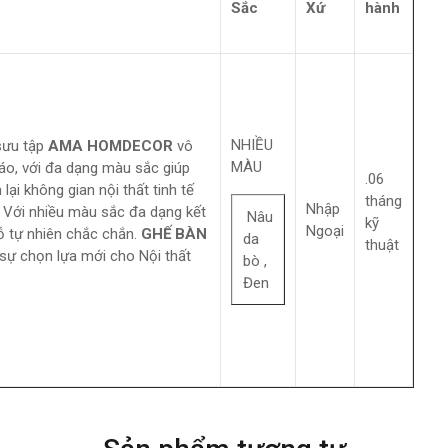
Sắc
Xứ
hành
NHIỀU
sưu tập
AMA HOMDECOR
vô
MÀU
áo, với đa dạng màu sắc giúp
.06
lại không gian nội thất tinh tế
tháng
Nhập
 Với nhiều màu sắc đa dạng kết
Nâu
kỹ
Ngoại
ỗ tự nhiên chắc chắn.
GHẾ BÀN
da
thuật
 sự chọn lựa mới cho Nội thất
bò ,
Đen