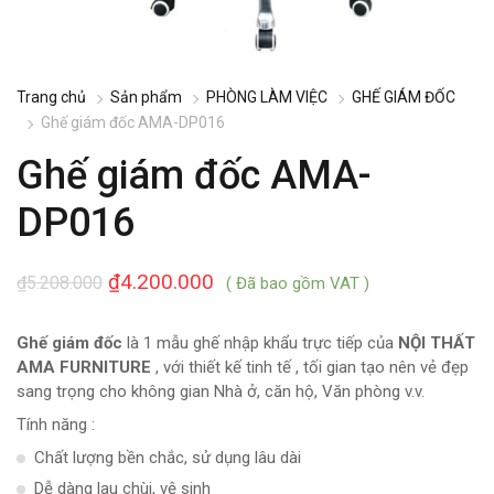
Trang chủ
Sản phẩm
PHÒNG LÀM VIỆC
GHẾ GIÁM ĐỐC
Ghế giám đốc AMA-DP016
Ghế giám đốc AMA-
DP016
₫
4.200.000
₫
5.208.000
( Đã bao gồm VAT )
Ghế giám đốc
là 1 mẫu ghế nhập khẩu trực tiếp của
NỘI THẤT
AMA FURNITURE
, với thiết kế tinh tế , tối gian tạo nên vẻ đẹp
sang trọng cho không gian Nhà ở, căn hộ, Văn phòng v.v.
Tính năng :
Chất lượng bền chắc, sử dụng lâu dài
Dễ dàng lau chùi, vệ sinh