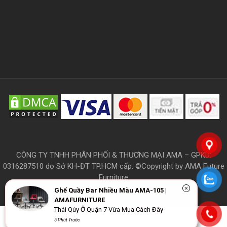
CÔNG TY TNHH PHÂN PHỐI & THƯƠNG MẠI AMA – GPKD:
0316287510 do Sở KH-ĐT TP.HCM cấp. ©Copyright by AMA Future
Furniture
Ghế Quầy Bar Nhiều Màu AMA-105 |
AMAFURNITURE
Thái Qúy Ở Quận 7 Vừa Mua Cách Đây
THÔNG TIN
5 Phút Trước