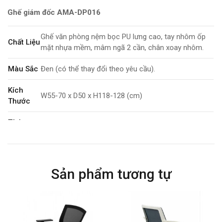
Ghế giám đốc AMA-DP016
Ghế văn phòng nệm bọc PU lưng cao, tay nhôm ốp
Chất Liệu
mặt nhựa mềm, mâm ngã 2 cần, chân xoay nhôm.
Màu Sắc
Đen (có thể thay đổi theo yêu cầu).
Kích
W55-70 x D50 x H118-128 (cm)
Thước
Tính
Xoay 360 độ. Tăng giảm chiều cao
Năng
Bảo
1 năm
Hành
Sản phẩm tương tự