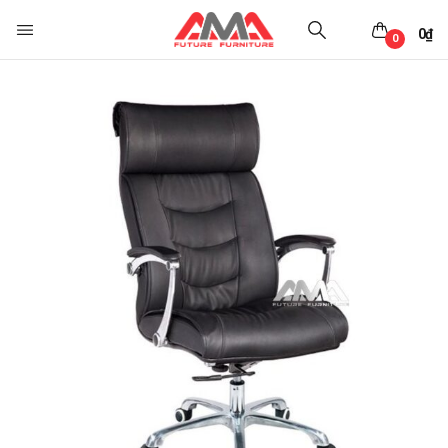
0
₫
0