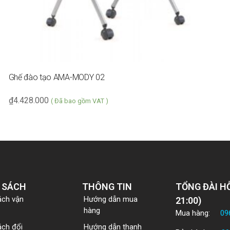
Ghế đào tạo AMA-MODY 02
₫
4.428.000
( Đã bao gồm VAT )
 SÁCH
THÔNG TIN
TỔNG ĐÀI HỖ
ách vận
Hướng dẫn mua
21:00)
hàng
Mua hàng:
09
ách đổi
Hướng dẫn thanh