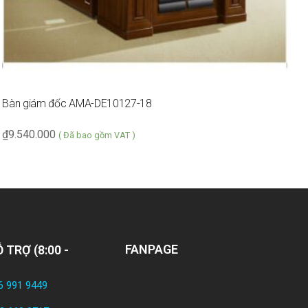
Bàn giám đốc AMA-DE10127-18
T
₫
9.540.000
₫
( Đã bao gồm VAT )
FANPAGE
 TRỢ (8:00 -
6 991 9449