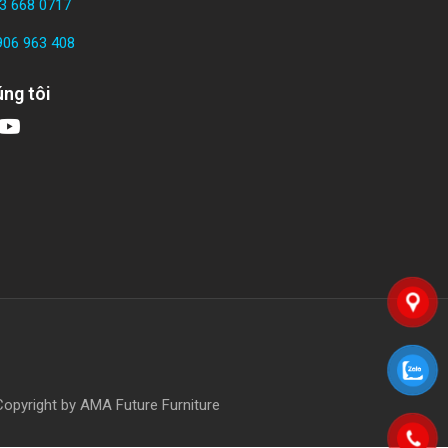
3 668 0717
906 963 408
ng tôi
right by AMA Future Furniture