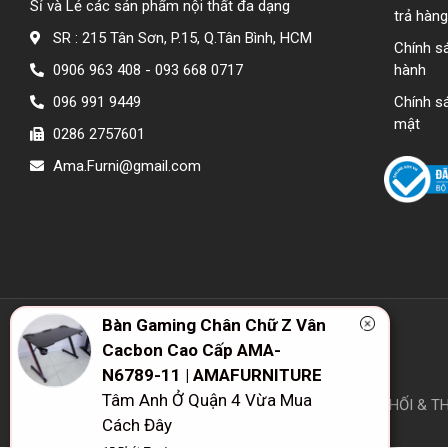
Sỉ và Lẻ các sản phẩm nội thất đa dạng
trả hàng
SR : 215 Tân Sơn, P.15, Q.Tân Bình, HCM
Chính s
0906 963 408 - 093 668 0717
hành
096 991 9449
Chính s
mật
0286 2757601
Ama.Furni@gmail.com
CÔNG TY TNHH PHÂN PHỐI & THƯ