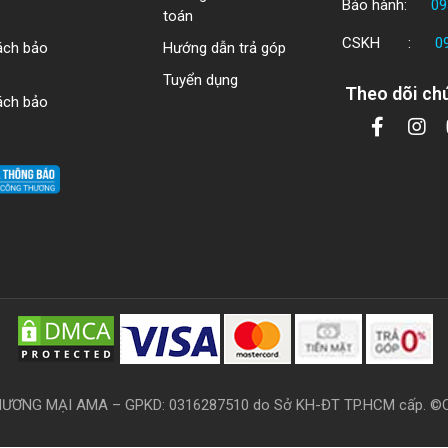
Bảo hành:
09
toán
CSKH :
0
ách bảo
Hướng dẫn trả góp
Tuyển dụng
Theo dõi chú
ách bảo
ƠNG MẠI AMA – GPKD: 0316287510 do Sở KH-ĐT TP.HCM cấp. ©Copy