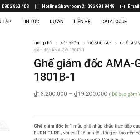
0906 963 408
Hotline Showroom 2
096 991 9449
Email
U TẬP
TIN TỨC
DỰ ÁN
LIÊN HỆ
CATALOGUE
Trang chủ
Sản phẩm
BỘ SƯU TẬP
GHẾ LÀM V
giám đốc AMA-GW-1801B-1
Ghế giám đốc AMA-
1801B-1
₫
13.200.000
–
₫
19.200.000
( Đã bao gồm 
Ghế giám đốc
là 1 mẫu ghế nhập khẩu trực tiếp củ
FURNITURE
, với thiết kế tinh tế , tối gian tạo nên
không gian Làm việc, Văn phòng, Công ty v.v.