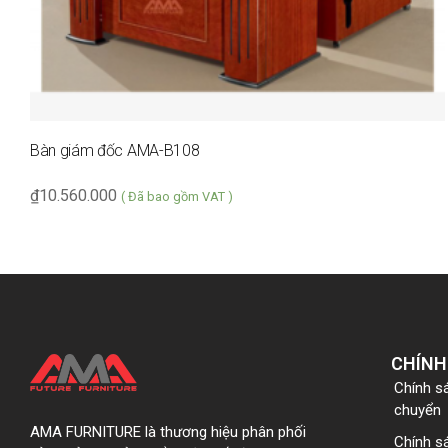
Bàn giám đốc AMA-B108
₫
10.560.000
( Đã bao gồm VAT )
CHÍNH
Chính s
chuyển
AMA FURNITURE là thương hiệu phân phối
Chính s