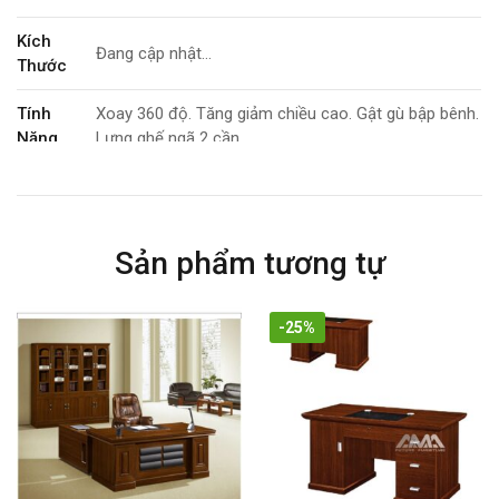
Kích
Đang cập nhật…
Thước
Tính
Xoay 360 độ. Tăng giảm chiều cao. Gật gù bập bênh.
Năng
Lưng ghế ngã 2 cần
Bảo Hành
12 tháng
Sản phẩm tương tự
-25%