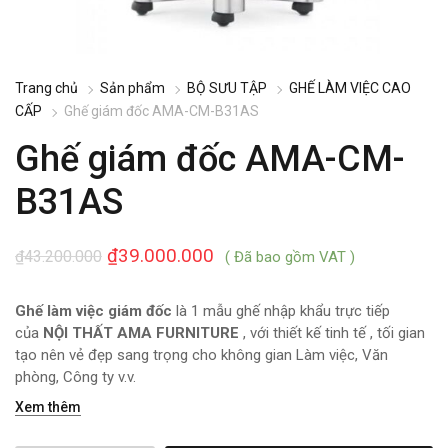
Trang chủ
Sản phẩm
BỘ SƯU TẬP
GHẾ LÀM VIỆC CAO
CẤP
Ghế giám đốc AMA-CM-B31AS
Ghế giám đốc AMA-CM-
B31AS
₫
39.000.000
₫
43.200.000
( Đã bao gồm VAT )
Ghế làm việc giám đốc
là 1 mẫu ghế nhập khẩu trực tiếp
của
NỘI THẤT AMA FURNITURE
, với thiết kế tinh tế , tối gian
tạo nên vẻ đẹp sang trọng cho không gian Làm việc, Văn
phòng, Công ty v.v.
Xem thêm