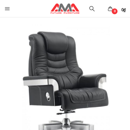
0
₫
0