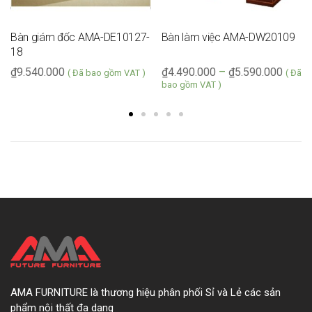
Bàn giám đốc AMA-DE10127-
Bàn làm việc AMA-DW20109
18
₫
9.540.000
₫
4.490.000
–
₫
5.590.000
( Đã bao gồm VAT )
( Đã
bao gồm VAT )
AMA FURNITURE là thương hiệu phân phối Sỉ và Lẻ các sản
phẩm nội thất đa dạng