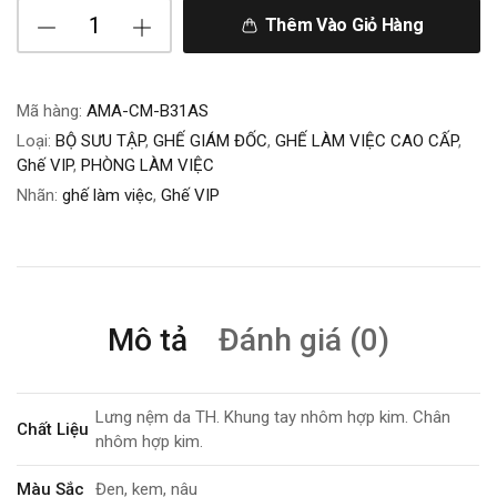
Thêm Vào Giỏ Hàng
Mã hàng:
AMA-CM-B31AS
Loại:
BỘ SƯU TẬP
,
GHẾ GIÁM ĐỐC
,
GHẾ LÀM VIỆC CAO CẤP
,
Ghế VIP
,
PHÒNG LÀM VIỆC
Nhãn:
ghế làm việc
,
Ghế VIP
Mô tả
Đánh giá (0)
Lưng nệm da TH. Khung tay nhôm hợp kim. Chân
Chất Liệu
nhôm hợp kim.
Màu Sắc
Đen, kem, nâu