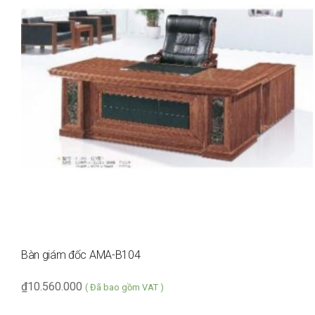
Bàn giám đốc AMA-B104
₫
10.560.000
( Đã bao gồm VAT )