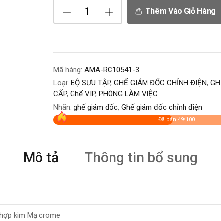
Thêm Vào Giỏ Hàng
Mã hàng:
AMA-RC10541-3
Loại:
BỘ SƯU TẬP
,
GHẾ GIÁM ĐỐC CHỈNH ĐIỆN
,
GH
CẤP
,
Ghế VIP
,
PHÒNG LÀM VIỆC
Nhãn:
ghế giám đốc
,
Ghế giám đốc chỉnh điện
Đã bán 49/100
Mô tả
Thông tin bổ sung
n hợp kim Mạ crome