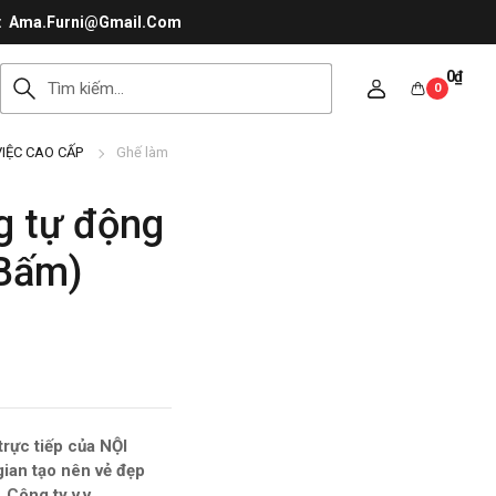
Ama.Furni@Gmail.Com
0
₫
0
IỆC CAO CẤP
Ghế làm
g tự động
Bấm)
rực tiếp của NỘI
gian tạo nên vẻ đẹp
Công ty v.v.