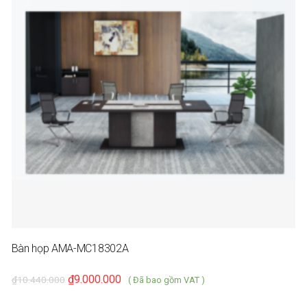
Bàn họp AMA-MC18302A
₫
9.000.000
₫
10.440.000
( Đã bao gồm VAT )