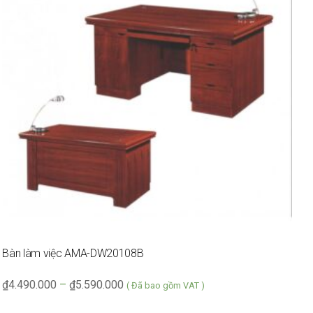
Bàn làm việc AMA-DW20108B
G
₫
4.490.000
–
₫
5.590.000
₫
( Đã bao gồm VAT )