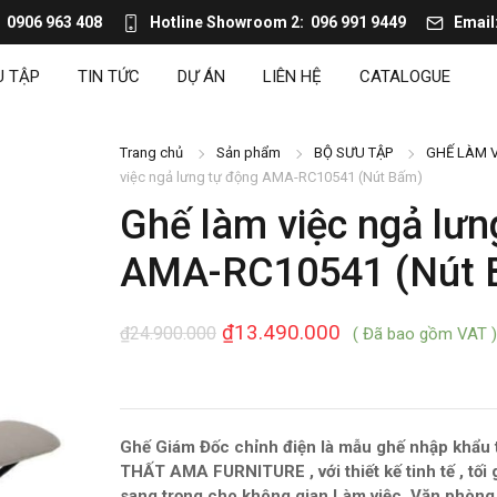
0906 963 408
Hotline Showroom 2
096 991 9449
Email
U TẬP
TIN TỨC
DỰ ÁN
LIÊN HỆ
CATALOGUE
Trang chủ
Sản phẩm
BỘ SƯU TẬP
GHẾ LÀM V
việc ngả lưng tự động AMA-RC10541 (Nút Bấm)
Ghế làm việc ngả lưn
AMA-RC10541 (Nút 
₫
13.490.000
₫
24.900.000
( Đã bao gồm VAT )
Ghế Giám Đốc chỉnh điện là mẫu ghế nhập khẩu t
THẤT AMA FURNITURE , với thiết kế tinh tế , tối 
sang trọng cho không gian Làm việc, Văn phòng, 