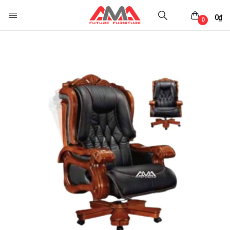
0
₫
0