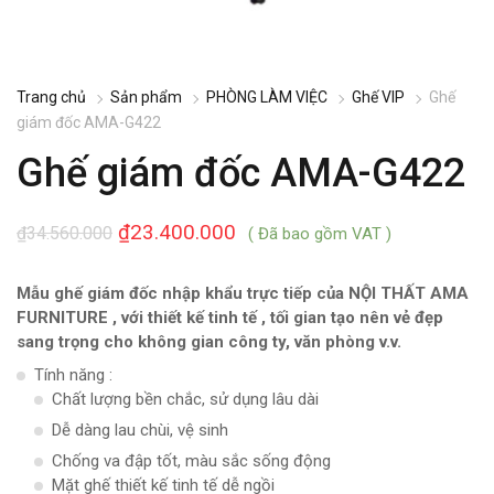
Trang chủ
Sản phẩm
PHÒNG LÀM VIỆC
Ghế VIP
Ghế
giám đốc AMA-G422
Ghế giám đốc AMA-G422
₫
23.400.000
₫
34.560.000
( Đã bao gồm VAT )
Mẫu ghế giám đốc nhập khẩu trực tiếp của NỘI THẤT AMA
FURNITURE , với thiết kế tinh tế , tối gian tạo nên vẻ đẹp
sang trọng cho không gian công ty, văn phòng v.v.
Tính năng :
Chất lượng bền chắc, sử dụng lâu dài
Dễ dàng lau chùi, vệ sinh
Chống va đập tốt, màu sắc sống động
Mặt ghế thiết kế tinh tế dễ ngồi