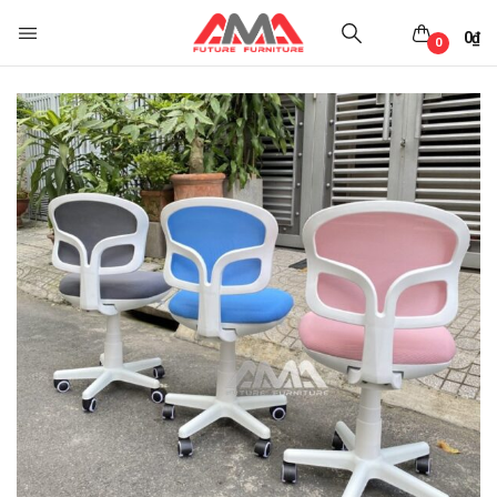
0
₫
0