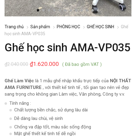
Trang chủ
Sản phẩm
PHÒNG HỌC
GHẾ HỌC SINH
Ghế
học sinh AMA-VP035
Ghế học sinh AMA-VP035
₫
1.620.000
₫
2.040.000
( Đã bao gồm VAT )
Ghế Làm Việc
là 1 mẫu ghế nhập khẩu trực tiếp của
NỘI THẤT
AMA FURNITURE
, với thiết kế tinh tế , tối gian tạo nên vẻ đẹp
sang trọng cho không gian Làm việc, Văn phòng, Công ty v.v.
Tính năng :
Chất lượng bền chắc, sử dụng lâu dài
Dễ dàng lau chùi, vệ sinh
Chống va đập tốt, màu sắc sống động
Mặt ghế thiết kế tinh tế dễ ngồi