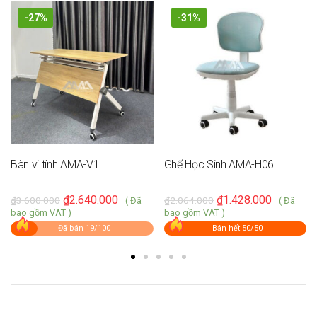
-27%
-31%
Bàn vi tính AMA-V1
Ghế Học Sinh AMA-H06
₫
2.640.000
₫
1.428.000
₫
3.600.000
₫
2.064.000
( Đã
( Đã
bao gồm VAT )
bao gồm VAT )
Đã bán 19/100
Bán hết 50/50