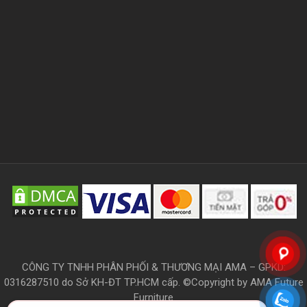
CÔNG TY TNHH PHÂN PHỐI & THƯƠNG MẠI AMA – GPKD:
0316287510 do Sở KH-ĐT TP.HCM cấp. ©Copyright by AMA Future
Furniture