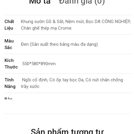
Mô tả
Đánh giá (0)
Chất
Khung sườn Gỗ & Sắt, Nệm mút, Bọc DA CÔNG NGHIỆP,
Liệu
Chân ghế thép mạ Crome.
Màu
Đen (Sản xuất theo bảng màu đa dạng)
Sắc
Kích
550*580*890mm
Thước
Tính
Ngồi cố định, Có ốp tay bọc Da, Có nút chân chống
Năng
trầy xước
Bảo
12 tháng
Hành
Sản phẩm tương tự