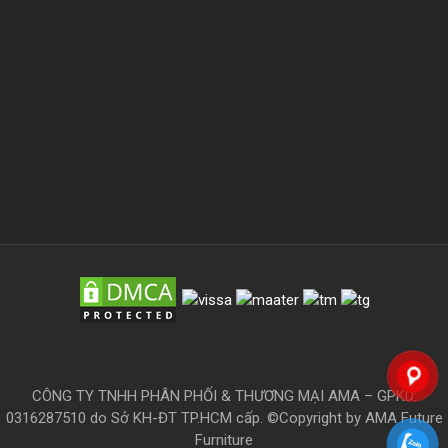
CÔNG TY TNHH PHÂN PHỐI & THƯƠNG MẠI AMA – GPKD:
0316287510 do Sở KH-ĐT TP.HCM cấp. ©Copyright by AMA Future
Furniture