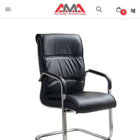
0
₫
0