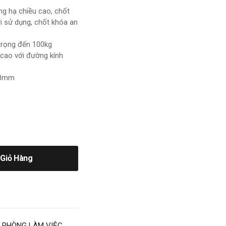
âng hạ chiều cao, chốt
i sử dụng, chốt khóa an
 trọng đến 100kg
 cao với đường kính
 50mm
Giỏ Hàng
,
PHÒNG LÀM VIỆC