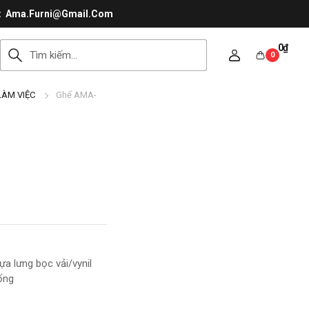
Ama.Furni@Gmail.Com
0
₫
0
LÀM VIỆC
Ghế AMA-
a lưng bọc vải/vynil
ống