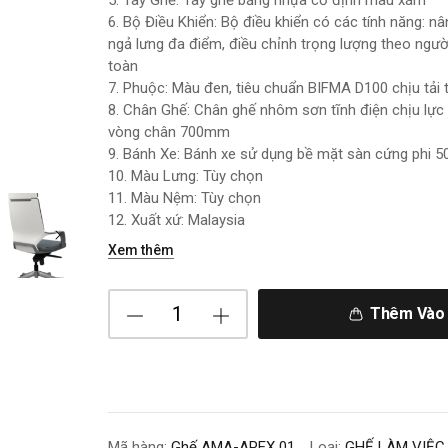
5. Tay Ghế: Tay ghế bằng nhựa cố định màu xám
6. Bộ Điều Khiển: Bộ điều khiển có các tính năng: n
ngả lưng đa điểm, điều chỉnh trọng lượng theo ngườ
toàn
7. Phuộc: Màu đen, tiêu chuẩn BIFMA D100 chịu tải
8. Chân Ghế: Chân ghế nhôm sơn tĩnh điện chịu lực
vòng chân 700mm
9. Bánh Xe: Bánh xe sử dụng bề mặt sàn cứng phi
10. Màu Lưng: Tùy chọn
11. Màu Nệm: Tùy chọn
12. Xuất xứ: Malaysia
Xem thêm
Thêm Vào 
Mã hàng:
Ghế AMA-APEX 01
Loại:
GHẾ LÀM VIỆC