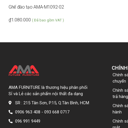
Ghế đào tạo AMA-M1092-02
₫
1.080.000
( Đã bao gồm VAT )
CHÍNH
Chính s
chuyển
AMA FURNITURE là thương hiệu phân phối
Chính s
Sỉ và Lẻ các sản phẩm nội thất đa dạng
trả hàng
SR : 215 Tân Sơn, P.15, Q.Tân Bình, HCM
Chính s
0906 963 408 - 093 668 0717
hành
096 991 9449
Chính s
mật