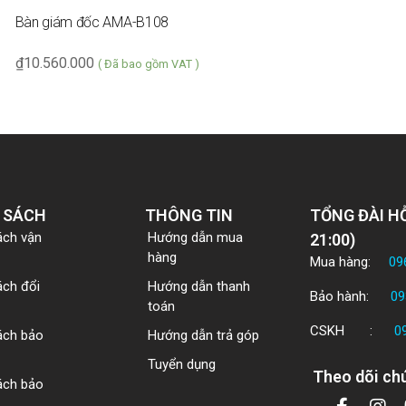
Bàn giám đốc AMA-B108
₫
10.560.000
( Đã bao gồm VAT )
 SÁCH
THÔNG TIN
TỔNG ĐÀI HỖ
ách vận
Hướng dẫn mua
21:00)
hàng
Mua hàng:
09
ách đổi
Hướng dẫn thanh
Bảo hành:
09
toán
CSKH :
0
ách bảo
Hướng dẫn trả góp
Tuyển dụng
Theo dõi chú
ách bảo