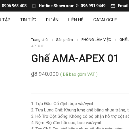
0906 963 408
Hotline Showroom 2
096 991 9449
Email
U TẬP
TIN TỨC
DỰ ÁN
LIÊN HỆ
CATALOGUE
Trang chủ
Sản phẩm
PHÒNG LÀM VIỆC
GHẾ 
APEX 01
Ghế AMA-APEX 01
₫
8.940.000
( Đã bao gồm VAT )
1. Tựa Đầu: Cố định bọc vải/vynil
2. Tựa Lưng Ghế: Khung lưng ghế bằng nhựa trắng, tự
3. Hỗ Trợ Cột Sống: Không có bộ phận hỗ trợ cột s
4. Nệm: Độ đàn hồi cao, bọc vải/vynil