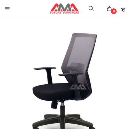
0
₫
0