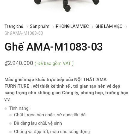
Trang chủ
Sản phẩm
PHÒNG LÀM VIỆC
GHẾ LÀM VIỆC
Ghế AMA-M1083-03
Ghế AMA-M1083-03
₫
2.940.000
( Đã bao gồm VAT )
Mẫu ghế nhập khẩu trực tiếp của NỘI THẤT AMA
FURNITURE , với thiết kế tinh tế , tối gian tạo nên vẻ đẹp
sang trọng cho không gian Công ty, phòng họp, trường học
v.v.
Tính năng :
Chất lượng bền chắc, sử dụng lâu dài
Dễ dàng lau chùi, vệ sinh
Chống va đập tốt, màu sắc sống động