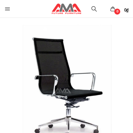
0
₫
0