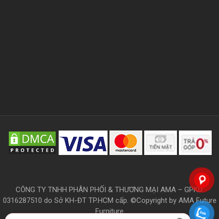
CÔNG TY TNHH PHÂN PHỐI & THƯƠNG MẠI AMA – GPKD:
0316287510 do Sở KH-ĐT TP.HCM cấp. ©Copyright by AMA Future
Furniture